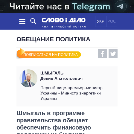
УКР
РОС
НОВОСТИ
ОБЕЩАНИЕ ПОЛИТИКА
ОБЕЩАНИЯ
ЛЕНТА
ПОЛИТИКА
ПОДПИСАТЬСЯ НА ПОЛИТИКА
СОБЫТИЯ
ЭКОНОМИКА
ПОЛИТИКИ
СТАТЬИ
ОБЩЕСТВО
ШМЫГАЛЬ
ИНФОГРАФИКА
МНЕНИЯ
МИР
ВСЕ ПОЛИТИКИ
Денис Анатольевич
ОБЗОРЫ
ПРЕЗИДЕНТ И ОФИС
Первый вице-премьер-министр
ВИДЕО
Украины - Министр энергетики
ДАЙДЖЕСТЫ
ВЕРХОВНАЯ РАДА
Украины
ПОДДЕРЖАТЬ
КАБИНЕТ МИНИСТРОВ
Шмыгаль в программе
ГЛАВЫ ОБЛАДМИНИСТРАЦИЙ
СРАВНЕНИЕ ПОЛИТИКОВ
правительства обещает
МЭРЫ
обеспечить финансовую
ВСЕ ПЕРСОНЫ