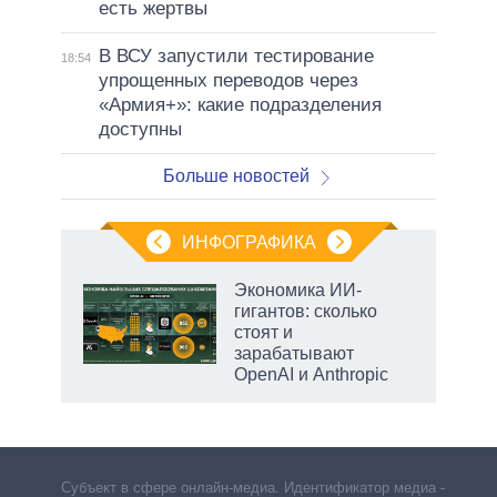
есть жертвы
В ВСУ запустили тестирование
18:54
упрощенных переводов через
«Армия+»: какие подразделения
доступны
Больше новостей
ИНФОГРАФИКА
Экономика ИИ-
гигантов: сколько
стоят и
зарабатывают
OpenAI и Anthropic
Субъект в сфере онлайн-медиа. Идентификатор медиа –