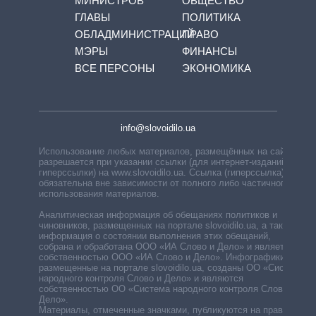
МИНИСТРОВ
ОБЩЕСТВО
ГЛАВЫ
ПОЛИТИКА
ОБЛАДМИНИСТРАЦИЙ
ПРАВО
МЭРЫ
ФИНАНСЫ
ВСЕ ПЕРСОНЫ
ЭКОНОМИКА
info@slovoidilo.ua
Использование любых материалов, размещённых на сайте,
разрешается при указании ссылки (для интернет-изданий —
гиперссылки) на www.slovoidilo.ua. Ссылка (гиперссылка)
обязательна вне зависимости от полного либо частичного
использования материалов.
Аналитическая информация об обещаниях политиков и
чиновников, размещенных на портале slovoidilo.ua, а также
информация о состоянии выполнения этих обещаний,
собрана и обработана ООО «ИА Слово и Дело» и является
собственностью ООО «ИА Слово и Дело». Инфографики,
размещенные на портале slovoidilo.ua, созданы ОО «Система
народного контроля Слово и Дело» и являются
собственностью ОО «Система народного контроля Слово и
Дело».
Материалы, отмеченные значками, публикуются на правах