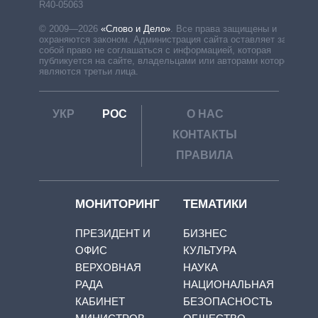
R40-05063
© 2009—2026
«Слово и Дело»
.
Все права защищены и
охраняются законом. Администрация сайта оставляет за
собой право не соглашаться с информацией, которая
публикуется на сайте, владельцами или авторами которой
являются третьи лица.
УКР
РОС
О НАС
КОНТАКТЫ
ПРАВИЛА
МОНИТОРИНГ
ТЕМАТИКИ
ПРЕЗИДЕНТ И
БИЗНЕС
ОФИС
КУЛЬТУРА
ВЕРХОВНАЯ
НАУКА
РАДА
НАЦИОНАЛЬНАЯ
КАБИНЕТ
БЕЗОПАСНОСТЬ