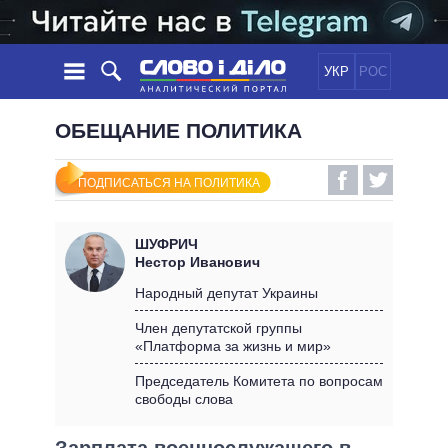
УКР
РОС
НОВОСТИ
ОБЕЩАНИЕ ПОЛИТИКА
ОБЕЩАНИЯ
ЛЕНТА
ПОЛИТИКА
ПОДПИСАТЬСЯ НА ПОЛИТИКА
СОБЫТИЯ
ЭКОНОМИКА
ПОЛИТИКИ
СТАТЬИ
ОБЩЕСТВО
ШУФРИЧ
ИНФОГРАФИКА
МНЕНИЯ
МИР
ВСЕ ПОЛИТИКИ
Нестор Иванович
ОБЗОРЫ
ПРЕЗИДЕНТ И ОФИС
Народный депутат Украины
ВИДЕО
ДАЙДЖЕСТЫ
ВЕРХОВНАЯ РАДА
Член депутатской группы
ПОДДЕРЖАТЬ
«Платформа за жизнь и мир»
КАБИНЕТ МИНИСТРОВ
ГЛАВЫ ОБЛАДМИНИСТРАЦИЙ
Председатель Комитета по вопросам
СРАВНЕНИЕ ПОЛИТИКОВ
свободы слова
МЭРЫ
ВСЕ ПЕРСОНЫ
Зарплата военнослужащего в