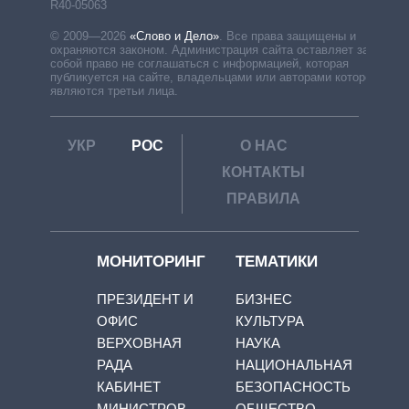
R40-05063
© 2009—2026
«Слово и Дело»
.
Все права защищены и
охраняются законом. Администрация сайта оставляет за
собой право не соглашаться с информацией, которая
публикуется на сайте, владельцами или авторами которой
являются третьи лица.
УКР
РОС
О НАС
КОНТАКТЫ
ПРАВИЛА
МОНИТОРИНГ
ТЕМАТИКИ
ПРЕЗИДЕНТ И
БИЗНЕС
ОФИС
КУЛЬТУРА
ВЕРХОВНАЯ
НАУКА
РАДА
НАЦИОНАЛЬНАЯ
КАБИНЕТ
БЕЗОПАСНОСТЬ
МИНИСТРОВ
ОБЩЕСТВО