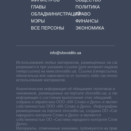
ГЛАВЫ
ПОЛИТИКА
ОБЛАДМИНИСТРАЦИЙ
ПРАВО
МЭРЫ
ФИНАНСЫ
ВСЕ ПЕРСОНЫ
ЭКОНОМИКА
info@slovoidilo.ua
Использование любых материалов, размещённых на сайте,
разрешается при указании ссылки (для интернет-изданий —
гиперссылки) на www.slovoidilo.ua. Ссылка (гиперссылка)
обязательна вне зависимости от полного либо частичного
использования материалов.
Аналитическая информация об обещаниях политиков и
чиновников, размещенных на портале slovoidilo.ua, а также
информация о состоянии выполнения этих обещаний,
собрана и обработана ООО «ИА Слово и Дело» и является
собственностью ООО «ИА Слово и Дело». Инфографики,
размещенные на портале slovoidilo.ua, созданы ОО «Система
народного контроля Слово и Дело» и являются
собственностью ОО «Система народного контроля Слово и
Дело».
Материалы, отмеченные значками, публикуются на правах