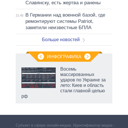
Славянску, есть жертва и ранены
В Германии над военной базой, где
21:45
ремонтируют системы Patriot,
заметили неизвестные БПЛА
Больше новостей
ИНФОГРАФИКА
Восемь
массированных
ударов по Украине за
ет
лето: Киев и область
стали главной целью
рф
Субъект в сфере онлайн-медиа. Идентификатор медиа –