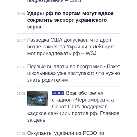
подразделения – СМИ
Удары рф по портам могут вдвое
01:59
сократить экспорт украинского
зерна
Разведка США допускает, что дрон
00:57
возле самолета Украины в Лейпциге
мог принадлежать рф – WSJ
Первые выплаты по программе «Пакет
23:56
школьника» уже поступают: что нужно
знать родителям
Враг обстрелял
ИТОГИ
23:09
стадион «Черноморец», а
Сенат США поддержал
«адские санкции» против рф. Главное
за день
Оккупанты ударили из РСЗО по
22:29