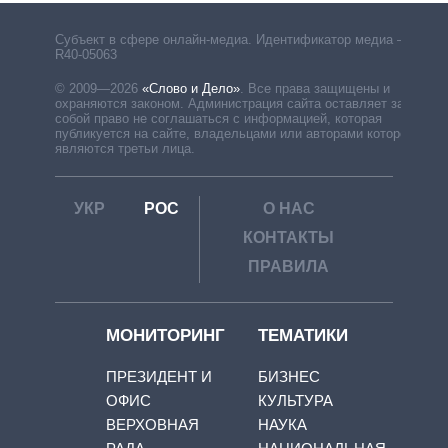
Субъект в сфере онлайн-медиа. Идентификатор медиа –
R40-05063
© 2009—2026
«Слово и Дело»
.
Все права защищены и
охраняются законом. Администрация сайта оставляет за
собой право не соглашаться с информацией, которая
публикуется на сайте, владельцами или авторами которой
являются третьи лица.
УКР
РОС
О НАС
КОНТАКТЫ
ПРАВИЛА
МОНИТОРИНГ
ТЕМАТИКИ
ПРЕЗИДЕНТ И
БИЗНЕС
ОФИС
КУЛЬТУРА
ВЕРХОВНАЯ
НАУКА