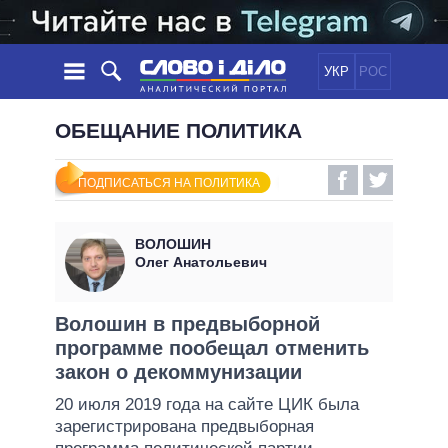
УКР
РОС
НОВОСТИ
ОБЕЩАНИЕ ПОЛИТИКА
ОБЕЩАНИЯ
ЛЕНТА
ПОЛИТИКА
ПОДПИСАТЬСЯ НА ПОЛИТИКА
СОБЫТИЯ
ЭКОНОМИКА
ПОЛИТИКИ
СТАТЬИ
ОБЩЕСТВО
ВОЛОШИН
ИНФОГРАФИКА
МНЕНИЯ
МИР
ВСЕ ПОЛИТИКИ
Олег Анатольевич
ОБЗОРЫ
ПРЕЗИДЕНТ И ОФИС
ВИДЕО
ДАЙДЖЕСТЫ
ВЕРХОВНАЯ РАДА
Волошин в предвыборной
ПОДДЕРЖАТЬ
программе пообещал отменить
КАБИНЕТ МИНИСТРОВ
закон о декоммунизации
ГЛАВЫ ОБЛАДМИНИСТРАЦИЙ
СРАВНЕНИЕ ПОЛИТИКОВ
20 июля 2019 года на сайте ЦИК была
МЭРЫ
зарегистрирована предвыборная
ВСЕ ПЕРСОНЫ