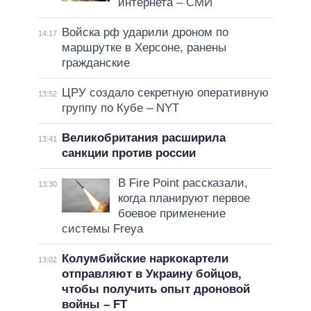
интернета – СМИ
Войска рф ударили дроном по
14:17
маршрутке в Херсоне, ранены
гражданские
ЦРУ создало секретную оперативную
13:52
группу по Кубе – NYT
Великобритания расширила
13:41
санкции против россии
В Fire Point рассказали,
13:30
когда планируют первое
боевое применение
системы Freya
Колумбийские наркокартели
13:02
отправляют в Украину бойцов,
чтобы получить опыт дроновой
войны – FT