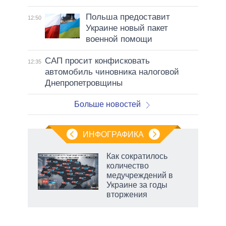
Польша предоставит
12:50
Украине новый пакет
военной помощи
САП просит конфисковать
12:35
автомобиль чиновника налоговой
Днепропетровщины
Больше новостей
ИНФОГРАФИКА
Как сократилось
количество
не за
медучреждений в
асть
Украине за годы
елью
вторжения