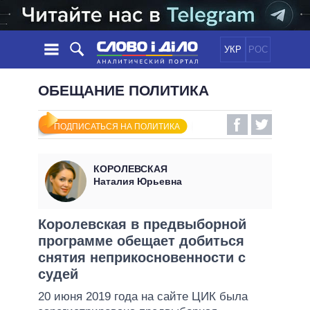
УКР
РОС
НОВОСТИ
ОБЕЩАНИЕ ПОЛИТИКА
ОБЕЩАНИЯ
ЛЕНТА
ПОЛИТИКА
ПОДПИСАТЬСЯ НА ПОЛИТИКА
СОБЫТИЯ
ЭКОНОМИКА
ПОЛИТИКИ
СТАТЬИ
ОБЩЕСТВО
КОРОЛЕВСКАЯ
ИНФОГРАФИКА
МНЕНИЯ
МИР
ВСЕ ПОЛИТИКИ
Наталия Юрьевна
ОБЗОРЫ
ПРЕЗИДЕНТ И ОФИС
ВИДЕО
ДАЙДЖЕСТЫ
ВЕРХОВНАЯ РАДА
Королевская в предвыборной
ПОДДЕРЖАТЬ
программе обещает добиться
КАБИНЕТ МИНИСТРОВ
снятия неприкосновенности с
ГЛАВЫ ОБЛАДМИНИСТРАЦИЙ
СРАВНЕНИЕ ПОЛИТИКОВ
судей
МЭРЫ
20 июня 2019 года на сайте ЦИК была
ВСЕ ПЕРСОНЫ