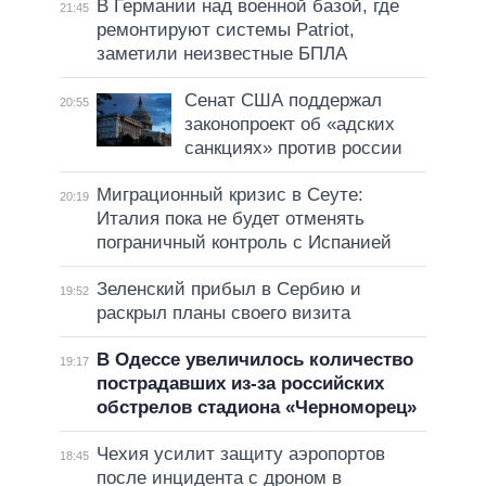
В Германии над военной базой, где
21:45
ремонтируют системы Patriot,
заметили неизвестные БПЛА
Сенат США поддержал
20:55
законопроект об «адских
санкциях» против россии
Миграционный кризис в Сеуте:
20:19
Италия пока не будет отменять
пограничный контроль с Испанией
Зеленский прибыл в Сербию и
19:52
раскрыл планы своего визита
В Одессе увеличилось количество
19:17
пострадавших из-за российских
обстрелов стадиона «Черноморец»
Чехия усилит защиту аэропортов
18:45
после инцидента с дроном в