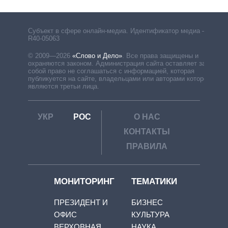
Субъект в сфере онлайн-медиа. Идентификатор медиа –
R40-05063
© 2009—2026
«Слово и Дело»
.
Все права защищены и
охраняются законом. Администрация сайта оставляет за
собой право не соглашаться с информацией, которая
публикуется на сайте, владельцами или авторами которой
являются третьи лица.
УКР
РОС
О НАС
КОНТАКТЫ
ПРАВИЛА
МОНИТОРИНГ
ТЕМАТИКИ
ПРЕЗИДЕНТ И
БИЗНЕС
ОФИС
КУЛЬТУРА
ВЕРХОВНАЯ
НАУКА