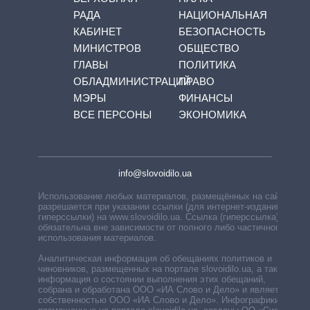
РАДА
НАЦИОНАЛЬНАЯ
КАБИНЕТ
БЕЗОПАСНОСТЬ
МИНИСТРОВ
ОБЩЕСТВО
ГЛАВЫ
ПОЛИТИКА
ОБЛАДМИНИСТРАЦИЙ
ПРАВО
МЭРЫ
ФИНАНСЫ
ВСЕ ПЕРСОНЫ
ЭКОНОМИКА
info@slovoidilo.ua
Использование любых материалов, размещённых на сайте,
разрешается при указании ссылки (для интернет-изданий —
гиперссылки) на www.slovoidilo.ua. Ссылка (гиперссылка)
обязательна вне зависимости от полного либо частичного
использования материалов.
Аналитическая информация об обещаниях политиков и
чиновников, размещенных на портале slovoidilo.ua, а также
информация о состоянии выполнения этих обещаний,
собрана и обработана ООО «ИА Слово и Дело» и является
собственностью ООО «ИА Слово и Дело». Инфографики,