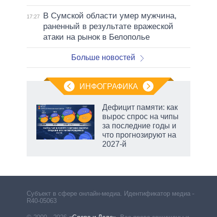
В Сумской области умер мужчина,
17:27
раненный в результате вражеской
атаки на рынок в Белополье
Больше новостей
ИНФОГРАФИКА
Дефицит памяти: как
вырос спрос на чипы
не за
за последние годы и
асть
что прогнозируют на
елью
2027-й
маги
Субъект в сфере онлайн-медиа. Идентификатор медиа –
R40-05063