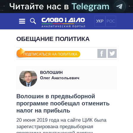
УКР
РОС
НОВОСТИ
ОБЕЩАНИЕ ПОЛИТИКА
ОБЕЩАНИЯ
ЛЕНТА
ПОЛИТИКА
ПОДПИСАТЬСЯ НА ПОЛИТИКА
СОБЫТИЯ
ЭКОНОМИКА
ПОЛИТИКИ
СТАТЬИ
ОБЩЕСТВО
ВОЛОШИН
ИНФОГРАФИКА
МНЕНИЯ
МИР
ВСЕ ПОЛИТИКИ
Олег Анатольевич
ОБЗОРЫ
ПРЕЗИДЕНТ И ОФИС
ВИДЕО
ДАЙДЖЕСТЫ
ВЕРХОВНАЯ РАДА
Волошин в предвыборной
ПОДДЕРЖАТЬ
программе пообещал отменить
КАБИНЕТ МИНИСТРОВ
налог на прибыль
ГЛАВЫ ОБЛАДМИНИСТРАЦИЙ
СРАВНЕНИЕ ПОЛИТИКОВ
20 июня 2019 года на сайте ЦИК была
МЭРЫ
зарегистрирована предвыборная
ВСЕ ПЕРСОНЫ