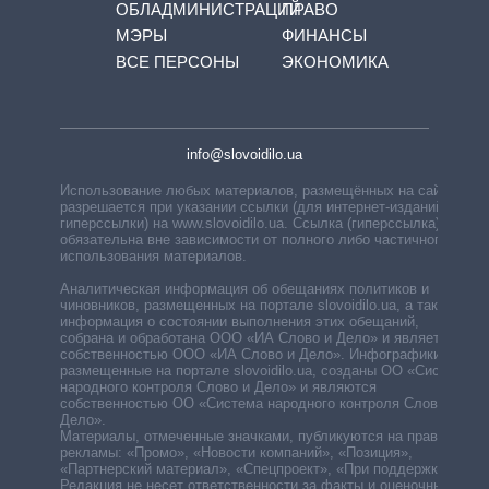
ОБЛАДМИНИСТРАЦИЙ
ПРАВО
МЭРЫ
ФИНАНСЫ
ВСЕ ПЕРСОНЫ
ЭКОНОМИКА
info@slovoidilo.ua
Использование любых материалов, размещённых на сайте,
разрешается при указании ссылки (для интернет-изданий —
гиперссылки) на www.slovoidilo.ua. Ссылка (гиперссылка)
обязательна вне зависимости от полного либо частичного
использования материалов.
Аналитическая информация об обещаниях политиков и
чиновников, размещенных на портале slovoidilo.ua, а также
информация о состоянии выполнения этих обещаний,
собрана и обработана ООО «ИА Слово и Дело» и является
собственностью ООО «ИА Слово и Дело». Инфографики,
размещенные на портале slovoidilo.ua, созданы ОО «Система
народного контроля Слово и Дело» и являются
собственностью ОО «Система народного контроля Слово и
Дело».
Материалы, отмеченные значками, публикуются на правах
рекламы: «Промо», «Новости компаний», «Позиция»,
«Партнерский материал», «Спецпроект», «При поддержке».
Редакция не несет ответственности за факты и оценочные