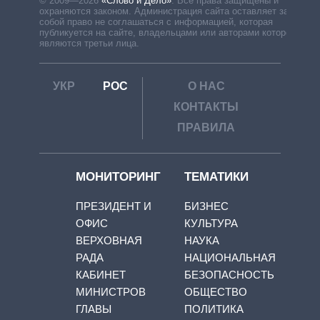
© 2009—2026
«Слово и Дело»
.
Все права защищены и
охраняются законом. Администрация сайта оставляет за
собой право не соглашаться с информацией, которая
публикуется на сайте, владельцами или авторами которой
являются третьи лица.
УКР
РОС
О НАС
КОНТАКТЫ
ПРАВИЛА
МОНИТОРИНГ
ТЕМАТИКИ
ПРЕЗИДЕНТ И
БИЗНЕС
ОФИС
КУЛЬТУРА
ВЕРХОВНАЯ
НАУКА
РАДА
НАЦИОНАЛЬНАЯ
КАБИНЕТ
БЕЗОПАСНОСТЬ
МИНИСТРОВ
ОБЩЕСТВО
ГЛАВЫ
ПОЛИТИКА