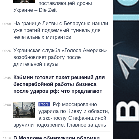
поставляющей дроны
Украине – Die Zeit
На границе Литвы с Беларусью нашли
00:58
уже третий подземный туннель для
нелегальных мигрантов
Украинская служба «Голоса Америки»
00:26
возобновляет работу после
длительной паузы
Кабмин готовит пакет решений для
23:45
бесперебойной работы бизнеса
после ударов рф: что предлагают
Рф массированно
ИТОГИ
23:00
ударила по Киеву и области,
а экс-послу Стефанишиной
вручили подозрение. Главное за день
В Молдове обнаружили обломки
22:18