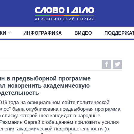
КИ
ИНФОГРАФИКА
ВИДЕО
ПОДДЕРЖА
ИС
ЛЕНТА
ВЕРХОВНАЯ РАДА
СОБЫТИЯ
СТАТЬИ
КАБИНЕТ МИНИСТРОВ
МНЕНИЯ
ОБЗОРЫ
ГЛАВЫ ОБЛАДМИНИ
ДАЙДЖЕСТЫ
ПОЛИТИКА
ДЕПУТАТЫ
ЭКОНОМИКА
КОМИТЕТЫ
ФРАКЦИИ
ОБЩЕСТВО
ОКРУГА
МИР
ин в предвыборной программе
л искоренить академическую
одетельность
019 года на официальном сайте политической
олос" была опубликована предвыборная программа
о списку которой шел кандидат в народные
Рахманин Сергей с обещанием приложить усилия
енения академической недобродетельности (в