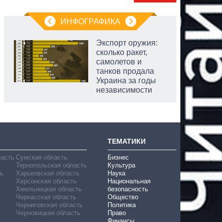
ИНФОГРАФИКА
Экспорт оружия:
сколько ракет,
самолетов и
танков продала
Украина за годы
независимости
ТЕМАТИКИ
ласть
Сумская область
Бизнес
Тернопольская область
Культура
ь
Харьковская область
Наука
Херсонская область
Национальная
Хмельницкая область
безопасность
Черкасская область
Общество
Черниговская область
Политика
Черновицкая область
Право
Финансы