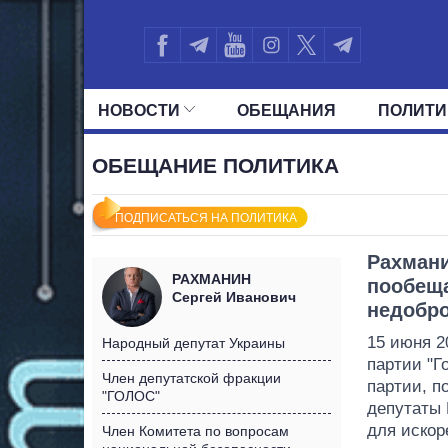
НОВОСТИ
ОБЕЩАНИЯ
ПОЛИТИ
ВСЕ ПОЛИТИКИ
ПРЕЗИДЕНТ И ОФ
ОБЕЩАНИЕ ПОЛИТИКА
ПОДПИСАТЬСЯ НА ПОЛИТИКА
Рахман
РАХМАНИН
пообеща
Сергей Иванович
недобр
15 июня 2
Народный депутат Украины
партии "Г
Член депутатской фракции
партии, п
"ГОЛОС"
депутаты 
для искор
Член Комитета по вопросам