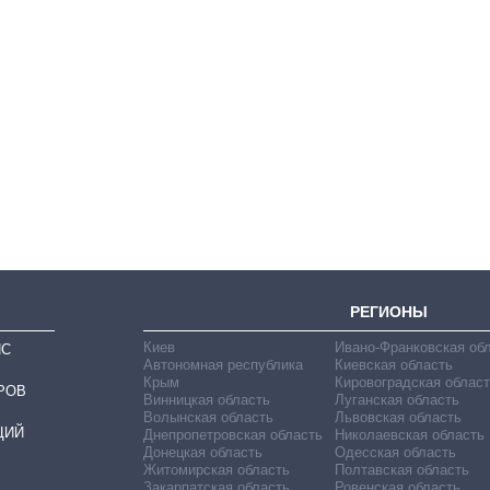
Сколько
картофеля
выращивали в
Украине до и во
время большой
войны
РЕГИОНЫ
Киев
Ивано-Франковская об
ИС
Автономная республика
Киевская область
Крым
Кировоградская област
РОВ
Винницкая область
Луганская область
Волынская область
Львовская область
ЦИЙ
Днепропетровская область
Николаевская область
Донецкая область
Одесская область
Житомирская область
Полтавская область
Закарпатская область
Ровенская область