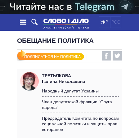
УКР
РОС
НОВОСТИ
ОБЕЩАНИЕ ПОЛИТИКА
ОБЕЩАНИЯ
ЛЕНТА
ПОЛИТИКА
ПОДПИСАТЬСЯ НА ПОЛИТИКА
СОБЫТИЯ
ЭКОНОМИКА
ПОЛИТИКИ
СТАТЬИ
ОБЩЕСТВО
ТРЕТЬЯКОВА
ИНФОГРАФИКА
МНЕНИЯ
МИР
ВСЕ ПОЛИТИКИ
Галина Николаевна
ОБЗОРЫ
ПРЕЗИДЕНТ И ОФИС
Народный депутат Украины
ВИДЕО
ДАЙДЖЕСТЫ
ВЕРХОВНАЯ РАДА
Член депутатской фракции "Слуга
ПОДДЕРЖАТЬ
народа"
КАБИНЕТ МИНИСТРОВ
ГЛАВЫ ОБЛАДМИНИСТРАЦИЙ
Председатель Комитета по вопросам
СРАВНЕНИЕ ПОЛИТИКОВ
социальной политики и защиты прав
МЭРЫ
ветеранов
ВСЕ ПЕРСОНЫ