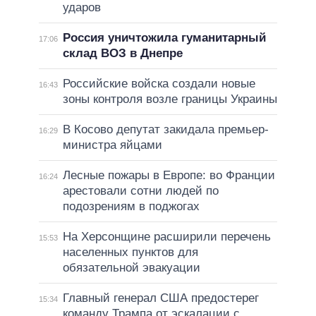
ударов
Россия уничтожила гуманитарный
17:06
склад ВОЗ в Днепре
Российские войска создали новые
16:43
зоны контроля возле границы Украины
В Косово депутат закидала премьер-
16:29
министра яйцами
Лесные пожары в Европе: во Франции
16:24
арестовали сотни людей по
подозрениям в поджогах
На Херсонщине расширили перечень
15:53
населенных пунктов для
обязательной эвакуации
Главный генерал США предостерег
15:34
команду Трампа от эскалации с