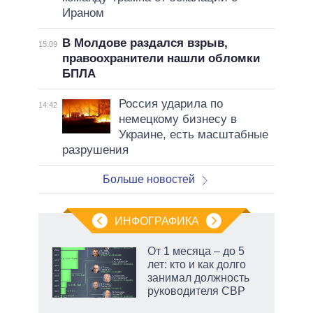
Ираном
В Молдове раздался взрыв,
15:09
правоохранители нашли обломки
БПЛА
Россия ударила по
14:42
немецкому бизнесу в
Украине, есть масштабные
разрушения
Больше новостей
ИНФОГРАФИКА
От 1 месяца – до 5
лет: кто и как долго
не за
занимал должность
асть
руководителя СВР
елью