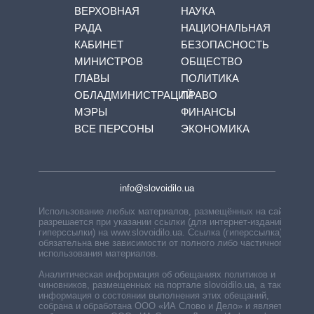
ВЕРХОВНАЯ
НАУКА
РАДА
НАЦИОНАЛЬНАЯ
КАБИНЕТ
БЕЗОПАСНОСТЬ
МИНИСТРОВ
ОБЩЕСТВО
ГЛАВЫ
ПОЛИТИКА
ОБЛАДМИНИСТРАЦИЙ
ПРАВО
МЭРЫ
ФИНАНСЫ
ВСЕ ПЕРСОНЫ
ЭКОНОМИКА
info@slovoidilo.ua
Использование любых материалов, размещённых на сайте,
разрешается при указании ссылки (для интернет-изданий —
гиперссылки) на www.slovoidilo.ua. Ссылка (гиперссылка)
обязательна вне зависимости от полного либо частичного
использования материалов.
Аналитическая информация об обещаниях политиков и
чиновников, размещенных на портале slovoidilo.ua, а также
информация о состоянии выполнения этих обещаний,
собрана и обработана ООО «ИА Слово и Дело» и является