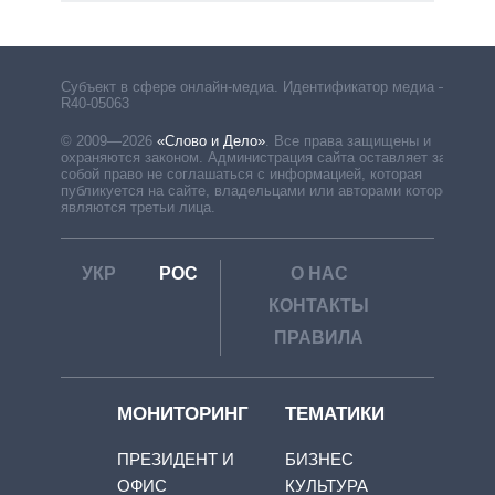
Субъект в сфере онлайн-медиа. Идентификатор медиа –
R40-05063
© 2009—2026
«Слово и Дело»
.
Все права защищены и
охраняются законом. Администрация сайта оставляет за
собой право не соглашаться с информацией, которая
публикуется на сайте, владельцами или авторами которой
являются третьи лица.
УКР
РОС
О НАС
КОНТАКТЫ
ПРАВИЛА
МОНИТОРИНГ
ТЕМАТИКИ
ПРЕЗИДЕНТ И
БИЗНЕС
ОФИС
КУЛЬТУРА