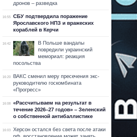
дронов – разведка
СБУ подтвердила поражение
16:55
Ярославского НПЗ и вражеских
кораблей в Керчи
В Польше вандалы
16:42
повредили украинский
мемориал: реакция
посольства
ВАКС сменил меру пресечения экс-
16:20
руководителю госкомбината
«Прогресс»
«Рассчитываем на результат в
16:08
течение 2026–27 годов» – Зеленский
о собственной антибаллистике
Херсон остался без света после атаки
16:03
рф, восстановление может занять