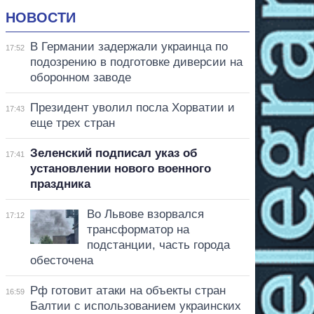
НОВОСТИ
В Германии задержали украинца по
17:52
подозрению в подготовке диверсии на
оборонном заводе
Президент уволил посла Хорватии и
17:43
еще трех стран
Зеленский подписал указ об
17:41
установлении нового военного
праздника
Во Львове взорвался
17:12
трансформатор на
подстанции, часть города
обесточена
Рф готовит атаки на объекты стран
16:59
Балтии с использованием украинских