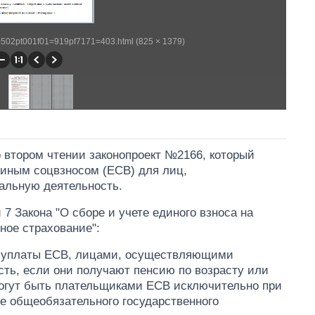
wp502pt001f01=919pf7171=403.html (825 × 1379)
о втором чтении законопроект №2166, который
диным соцвзносом (ЕСВ) для лиц,
льную деятельность.
7 Закона "О сборе и учете единого взноса на
ное страхование":
от уплаты ЕСВ, лицами, осуществляющими
ь, если они получают пенсию по возрасту или
огут быть плательщиками ЕСВ исключительно при
е общеобязательного государственного