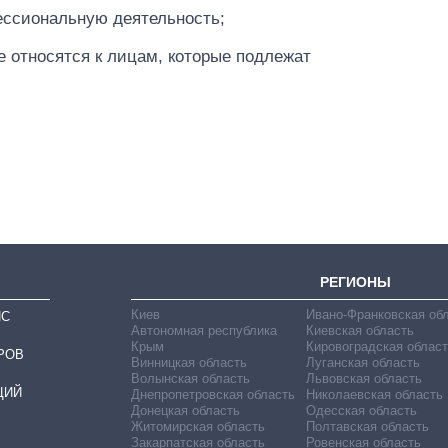
ссиональную деятельность;
е относятся к лицам, которые подлежат
Как выросли
тарифы на
холодную воду в
городах Украины
на начало августа
РЕГИОНЫ
Киев
Ивано-Франковская об
ИС
Автономная республика
Киевская область
Крым
Кировоградская област
РОВ
Винницкая область
Луганская область
Волынская область
Львовская область
ЦИЙ
Днепропетровская область
Николаевская область
Донецкая область
Одесская область
Житомирская область
Полтавская область
Закарпатская область
Ровенская область