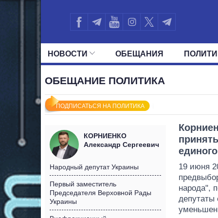
НОВОСТИ
ОБЕЩАНИЯ
ПОЛИТИ
ВСЕ ПОЛИТИКИ
ПРЕЗИДЕНТ И ОФ
ОБЕЩАНИЕ ПОЛИТИКА
ПОДПИСАТЬСЯ НА ПОЛИТИКА
Корниен
КОРНИЕНКО
принять
Александр Сергеевич
единого
19 июня 2
Народный депутат Украины
предвыбор
Первый заместитель
народа", 
Председателя Верховной Рады
депутаты 
Украины
уменьшени