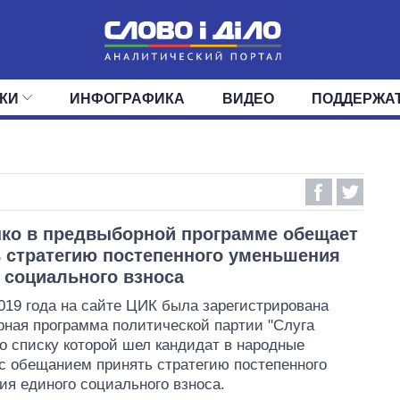
КИ
ИНФОГРАФИКА
ВИДЕО
ПОДДЕРЖА
ИС
ЛЕНТА
ВЕРХОВНАЯ РАДА
СОБЫТИЯ
СТАТЬИ
КАБИНЕТ МИНИСТРОВ
МНЕНИЯ
ОБЗОРЫ
ГЛАВЫ ОБЛАДМИНИ
ДАЙДЖЕСТЫ
ПОЛИТИКА
ДЕПУТАТЫ
ЭКОНОМИКА
КОМИТЕТЫ
ФРАКЦИИ
ОБЩЕСТВО
ОКРУГА
МИР
ко в предвыборной программе обещает
 стратегию постепенного уменьшения
 социального взноса
019 года на сайте ЦИК была зарегистрирована
ная программа политической партии "Слуга
по списку которой шел кандидат в народные
с обещанием принять стратегию постепенного
я единого социального взноса.