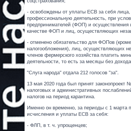
соцстрахования;
- освобождены от уплаты ЕСВ за себя лиц
профессиональную деятельность, при услови
предпринимателей (ФОП) и осуществления и
качестве ФОП и лиц, осуществляющих неза
- отменено обязательство для ФОПов (кро
налогообложения), лиц, осуществляющих н
членов фермерского хозяйства платить мин
деятельности, то есть за месяцы без дохода
"Слуга народа" отдала 212 голосов "за".
13 мая 2020 года был принят законопроект 
налоговых и административных послаблений
налогов на период карантина.
Именно он временно, за периоды с 1 марта п
исчисления и уплаты ЕСВ за себя:
- ФЛП, в т. ч. упрощенцев;