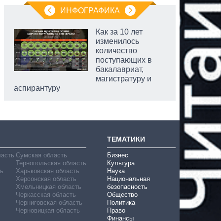
ИНФОГРАФИКА
Как за 10 лет
изменилось
количество
поступающих в
бакалавриат,
магистратуру и
аспирантуру
ТЕМАТИКИ
ласть
Сумская область
Бизнес
Тернопольская область
Культура
ь
Харьковская область
Наука
Херсонская область
Национальная
Хмельницкая область
безопасность
Черкасская область
Общество
Черниговская область
Политика
Черновицкая область
Право
Финансы