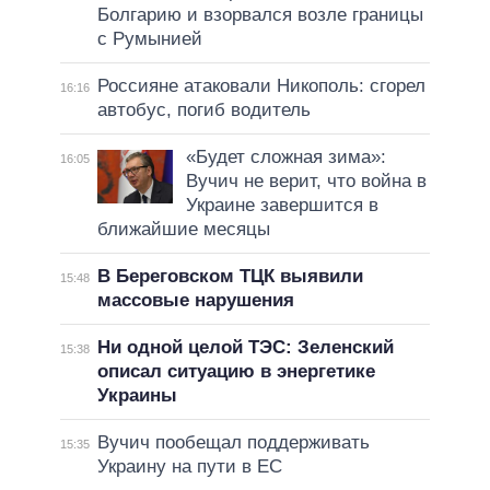
Болгарию и взорвался возле границы
с Румынией
Россияне атаковали Никополь: сгорел
16:16
автобус, погиб водитель
«Будет сложная зима»:
16:05
Вучич не верит, что война в
Украине завершится в
ближайшие месяцы
В Береговском ТЦК выявили
15:48
массовые нарушения
Ни одной целой ТЭС: Зеленский
15:38
описал ситуацию в энергетике
Украины
Вучич пообещал поддерживать
15:35
Украину на пути в ЕС