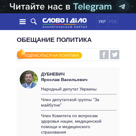
УКР
РОС
НОВОСТИ
ОБЕЩАНИЕ ПОЛИТИКА
ОБЕЩАНИЯ
ЛЕНТА
ПОЛИТИКА
ПОДПИСАТЬСЯ НА ПОЛИТИКА
СОБЫТИЯ
ЭКОНОМИКА
ПОЛИТИКИ
СТАТЬИ
ОБЩЕСТВО
ДУБНЕВИЧ
ИНФОГРАФИКА
МНЕНИЯ
МИР
ВСЕ ПОЛИТИКИ
Ярослав Васильевич
ОБЗОРЫ
ПРЕЗИДЕНТ И ОФИС
Народный депутат Украины
ВИДЕО
ДАЙДЖЕСТЫ
ВЕРХОВНАЯ РАДА
Член депутатской группы "За
ПОДДЕРЖАТЬ
майбутне"
КАБИНЕТ МИНИСТРОВ
ГЛАВЫ ОБЛАДМИНИСТРАЦИЙ
Член Комитета по вопросам
СРАВНЕНИЕ ПОЛИТИКОВ
здоровья нации, медицинской
МЭРЫ
помощи и медицинского
ВСЕ ПЕРСОНЫ
страхования