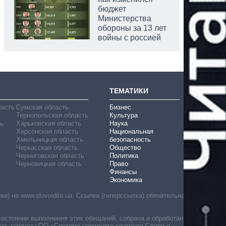
бюджет
Министерства
обороны за 13 лет
войны с россией
ТЕМАТИКИ
ласть
Сумская область
Бизнес
Тернопольская область
Культура
ь
Харьковская область
Наука
Херсонская область
Национальная
Хмельницкая область
безопасность
Черкасская область
Общество
Черниговская область
Политика
Черновицкая область
Право
Финансы
Экономика
) на www.slovoidilo.ua. Ссылка (гиперссылка) обязательна
состоянии выполнения этих обещаний, собрана и обработана
ua, созданы ОО «Система народного контроля Слово и