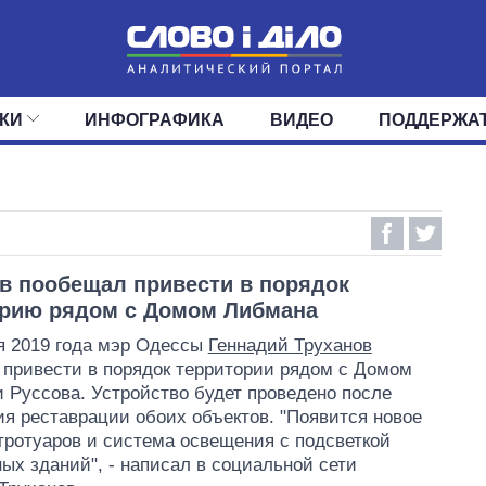
КИ
ИНФОГРАФИКА
ВИДЕО
ПОДДЕРЖА
ИС
ЛЕНТА
ВЕРХОВНАЯ РАДА
СОБЫТИЯ
СТАТЬИ
КАБИНЕТ МИНИСТРОВ
МНЕНИЯ
ОБЗОРЫ
ГЛАВЫ ОБЛАДМИНИ
ДАЙДЖЕСТЫ
ПОЛИТИКА
ДЕПУТАТЫ
ЭКОНОМИКА
КОМИТЕТЫ
ФРАКЦИИ
ОБЩЕСТВО
ОКРУГА
МИР
в пообещал привести в порядок
орию рядом с Домом Либмана
я 2019 года мэр Одессы
Геннадий Труханов
привести в порядок территории рядом с Домом
 Руссова. Устройство будет проведено после
я реставрации обоих объектов. "Появится новое
ротуаров и система освещения с подсветкой
ых зданий", - написал в социальной сети