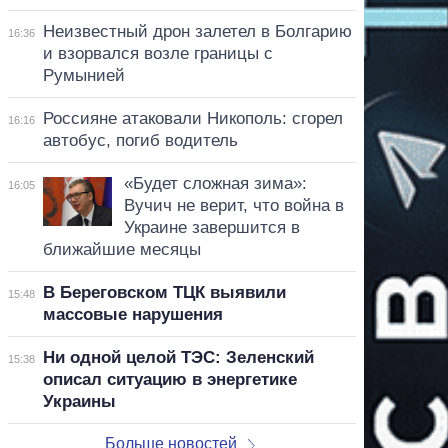
Неизвестный дрон залетел в Болгарию
16:36
и взорвался возле границы с
Румынией
Россияне атаковали Никополь: сгорел
16:16
автобус, погиб водитель
«Будет сложная зима»:
16:05
Вучич не верит, что война в
Украине завершится в
ближайшие месяцы
В Береговском ТЦК выявили
15:48
массовые нарушения
Ни одной целой ТЭС: Зеленский
15:38
описал ситуацию в энергетике
Украины
Больше новостей