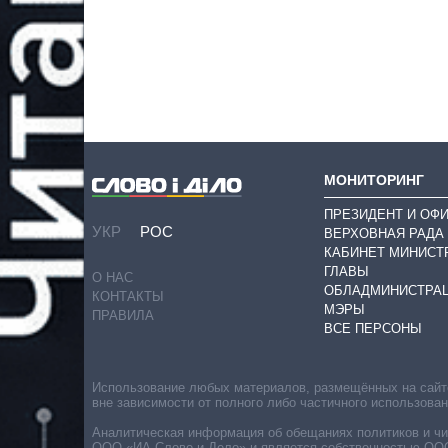
МОНИТОРИНГ
ПРЕЗИДЕНТ И ОФ
УКР
РОС
ВЕРХОВНАЯ РАДА
КАБИНЕТ МИНИСТ
ГЛАВЫ
О НАС
ОБЛАДМИНИСТРА
КОНТАКТЫ
МЭРЫ
ПРАВИЛА
ВСЕ ПЕРСОНЫ
Использование любых материалов, размещённых на сайте,
вне зависимости от полного либо частичного использова
Аналитическая информация об обещаниях политиков и чин
ООО «ИА Слово и Дело» и является собственностью ООО 