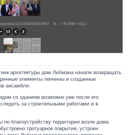
nov/posts/2421019434660384?__tn__=-R (498 × 831)
ятник архитектуры дом Либмана начали возвращать
аринные элементы лепнины и созданные
ов ансамбля.
ядом со зданием возможно уже после его
 следить за строительными работами и в
ты по благоустройству территории возле дома
бустроено тротуарное покрытие, устроен