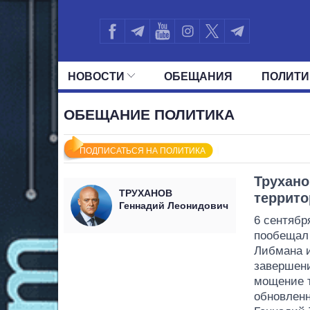
НОВОСТИ
ОБЕЩАНИЯ
ПОЛИТИ
ВСЕ ПОЛИТИКИ
ПРЕЗИДЕНТ И ОФ
ОБЕЩАНИЕ ПОЛИТИКА
ПОДПИСАТЬСЯ НА ПОЛИТИКА
Трухано
ТРУХАНОВ
террит
Геннадий Леонидович
6 сентябр
пообещал 
Либмана и
завершени
мощение т
обновленн