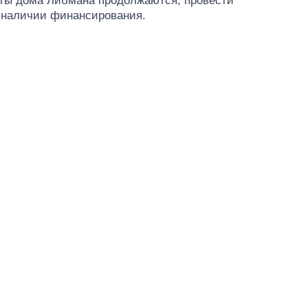
ты дома Либмана продолжаются, провести
и наличии финансирования.
Дефицит памяти: