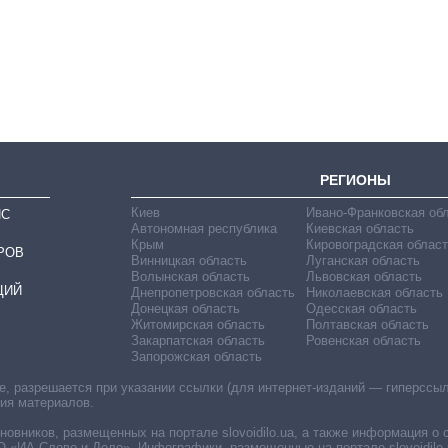
как вырос спрос
на чипы за
последние годы и
что прогнозируют
на 2027-й
РЕГИОНЫ
Киев
Ивано-Франковская об
ИС
Автономная республика
Киевская область
Крым
Кировоградская област
РОВ
Винницкая область
Луганская область
Волынская область
Львовская область
ЦИЙ
Днепропетровская область
Николаевская область
Донецкая область
Одесская область
Житомирская область
Полтавская область
Закарпатская область
Ровенская область
Запорожская область
 разрешается при указании ссылки (для интернет-изданий — гиперссылки
ния материалов.
овников, размещенных на портале slovoidilo.ua, а также информация о 
«ИА Слово и Дело». Инфографики, размещенные на портале slovoidilo.