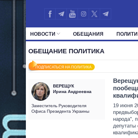
НОВОСТИ
ОБЕЩАНИЯ
ПОЛИТИ
ВСЕ ПОЛИТИКИ
ПРЕЗИДЕНТ И ОФ
ОБЕЩАНИЕ ПОЛИТИКА
ПОДПИСАТЬСЯ НА ПОЛИТИКА
Верещу
ВЕРЕЩУК
пообещ
Ирина Андреевна
квалиф
19 июня 2
Заместитель Руководителя
Офиса Президента Украины
предвыбор
народа", 
депутаты
квалифик