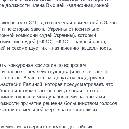
тие должности члена Высшей квалификационной
аконопроект 3711-д (о внесении изменений в Закон
" и некоторые законы Украины относительно
онной комиссии судей Украины), который
миссию судей (ВККС). ВККС - главный орган,
ей и рекомендует их к назначению на должность.
ать Конкурсная комиссия по вопросам
ти членов: трех действующих (или в отставке)
кспертов. В частности, депутаты поддержали
Анастасии Радиной, которая предусматривает, что
большинством голосов при условии, что по
номинированных международными партнерами,
можности принятие решения большинством голосов
держали по меньшей мере два независимых
Дефицит памяти:
как вырос спрос
ая комиссия утвердит перечень достойных
на чипы за