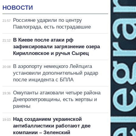
НОВОСТИ
Россияне ударили по центру
21:57
Павлограда, есть пострадавшие
В Киеве после атаки рф
21:12
зафиксировали загрязнение озера
Кирилловское и ручья Сырец
В аэропорту немецкого Лейпцига
20:08
установили дополнительный радар
после инцидента с БПЛА
Оккупанты атаковали четыре района
19:36
Днепропетровщины, есть жертвы и
ранены
Над созданием украинской
19:03
антибаллистики работают две
компании – Зеленский