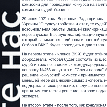
комиссии для проведения конкурса на заня
комиссии судей Украины
29 июня 2021 года Верховная Рада приняла з
Украины "О судоустройстве и статусе судей
возобновления работы Высшей квалификаци
перезапускает Высшую квалификационную ко
который занимается подбором и оценкой суд
Отбор в ВККС будет проходить в два этапа.
На первом этапе - членов ВККС будет отбир
добродетели, которая будет состоять из шес
судей и трех независимых международных э
поправку №453 депутата от "Слуги народа" 
решение конкурсной комиссии принимается 
меньшей мере два независимых эксперта, 
поддержали такое решение; в случае невоз
принятым считается решение, которое под
эксперта.
На втором этапе - после того, как конкурсн