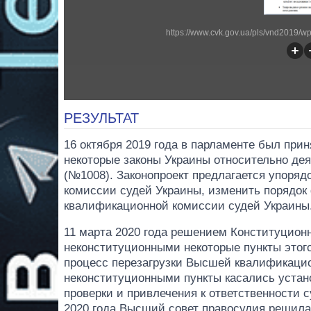
https://www.cvk.gov.ua/pls/vnd2019/
РЕЗУЛЬТАТ
16 октября 2019 года в парламенте был прин
некоторые законы Украины относительно дея
(№1008). Законопроект предлагается упоря
комиссии судей Украины, изменить порядо
квалификационной комиссии судей Украины
11 марта 2020 года решением Конституционн
неконституционными некоторые пункты этого
процесс перезагрузки Высшей квалификацио
неконституционными пункты касались устано
проверки и привлечения к ответственности 
2020 года Высший совет правосудия решила