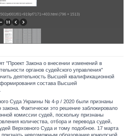
wp502pt001f01=919pf7171=403.html (796 × 1513)
ят "Проект Закона о внесении изменений в
тельности органов судейского управления"
дочить деятельность Высшей квалификационной
к формирования состава Высшей
.
ого Суда Украины № 4-р / 2020 были признаны
 закона. Фактически это решение заблокировало
нной комиссии судей, поскольку признаны
вления количества, отбора и перевода судей,
судей Верховного Суда и тому подобное. 17 марта
 признать невозможным образование конкурсной