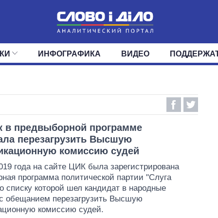
КИ
ИНФОГРАФИКА
ВИДЕО
ПОДДЕРЖА
ИС
ЛЕНТА
ВЕРХОВНАЯ РАДА
СОБЫТИЯ
СТАТЬИ
КАБИНЕТ МИНИСТРОВ
МНЕНИЯ
ОБЗОРЫ
ГЛАВЫ ОБЛАДМИНИ
ДАЙДЖЕСТЫ
ПОЛИТИКА
ДЕПУТАТЫ
ЭКОНОМИКА
КОМИТЕТЫ
ФРАКЦИИ
ОБЩЕСТВО
ОКРУГА
МИР
к в предвыборной программе
ала перезагрузить Высшую
икационную комиссию судей
019 года на сайте ЦИК была зарегистрирована
ная программа политической партии "Слуга
по списку которой шел кандидат в народные
 с обещанием перезагрузить Высшую
ационную комиссию судей.