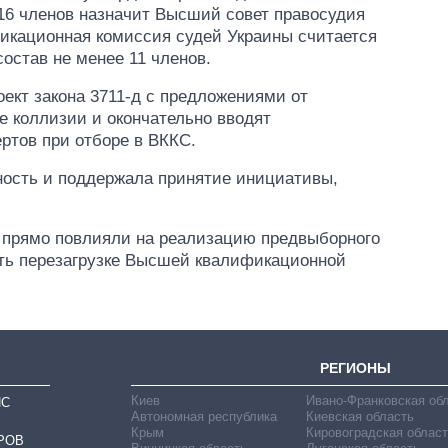
последние годы и
 16 членов назначит Высший совет правосудия
что прогнозируют
икационная комиссия судей Украины считается
на 2027-й
остав не менее 11 членов.
оект закона 3711-д с предложениями от
е коллизии и окончательно вводят
ртов при отборе в ВККС.
ность и поддержала принятие инициативы,
» прямо повлияли на реализацию предвыборного
ать перезагрузке Высшей квалификационной
РЕГИОНЫ
Киев
Ивано-Франковская об
ИС
Автономная республика
Киевская область
Крым
Кировоградская област
РОВ