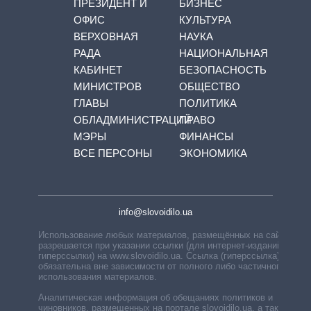
ПРЕЗИДЕНТ И
БИЗНЕС
ОФИС
КУЛЬТУРА
ВЕРХОВНАЯ
НАУКА
РАДА
НАЦИОНАЛЬНАЯ
КАБИНЕТ
БЕЗОПАСНОСТЬ
МИНИСТРОВ
ОБЩЕСТВО
ГЛАВЫ
ПОЛИТИКА
ОБЛАДМИНИСТРАЦИЙ
ПРАВО
МЭРЫ
ФИНАНСЫ
ВСЕ ПЕРСОНЫ
ЭКОНОМИКА
info@slovoidilo.ua
Использование любых материалов, размещённых на сайте,
разрешается при указании ссылки (для интернет-изданий —
гиперссылки) на www.slovoidilo.ua. Ссылка (гиперссылка)
обязательна вне зависимости от полного либо частичного
использования материалов.
Аналитическая информация об обещаниях политиков и
чиновников, размещенных на портале slovoidilo.ua, а также