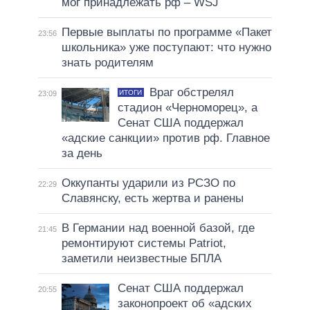
мог принадлежать рф – WSJ
Первые выплаты по программе «Пакет
23:56
школьника» уже поступают: что нужно
знать родителям
Враг обстрелял
ИТОГИ
23:09
стадион «Черноморец», а
Сенат США поддержал
«адские санкции» против рф. Главное
за день
Оккупанты ударили из РСЗО по
22:29
Славянску, есть жертва и ранены
В Германии над военной базой, где
21:45
ремонтируют системы Patriot,
заметили неизвестные БПЛА
Сенат США поддержал
20:55
законопроект об «адских