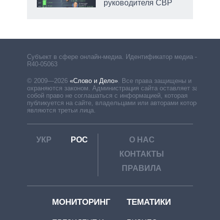
руководителя СВР
Субъект в сфере онлайн-медиа. Идентификатор медиа –
R40-05063
© 2009—2026
«Слово и Дело»
.
Все права защищены и
охраняются законом. Администрация сайта оставляет за
собой право не соглашаться с информацией, которая
публикуется на сайте, владельцами или авторами которой
являются третьи лица.
УКР
РОС
О НАС
КОНТАКТЫ
ПРАВИЛА
МОНИТОРИНГ
ТЕМАТИКИ