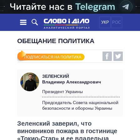
УКР
РОС
НОВОСТИ
ОБЕЩАНИЕ ПОЛИТИКА
ОБЕЩАНИЯ
ЛЕНТА
ПОЛИТИКА
ПОДПИСАТЬСЯ НА ПОЛИТИКА
СОБЫТИЯ
ЭКОНОМИКА
ПОЛИТИКИ
СТАТЬИ
ОБЩЕСТВО
ЗЕЛЕНСКИЙ
ИНФОГРАФИКА
МНЕНИЯ
МИР
ВСЕ ПОЛИТИКИ
Владимир Александрович
ОБЗОРЫ
ПРЕЗИДЕНТ И ОФИС
Президент Украины
ВИДЕО
ДАЙДЖЕСТЫ
ВЕРХОВНАЯ РАДА
Председатель Совета национальной
ПОДДЕРЖАТЬ
безопасности и обороны Украины
КАБИНЕТ МИНИСТРОВ
ГЛАВЫ ОБЛАДМИНИСТРАЦИЙ
СРАВНЕНИЕ ПОЛИТИКОВ
Зеленский заверил, что
МЭРЫ
виновников пожара в гостинице
ВСЕ ПЕРСОНЫ
«Токио-Стар» и ее владельца