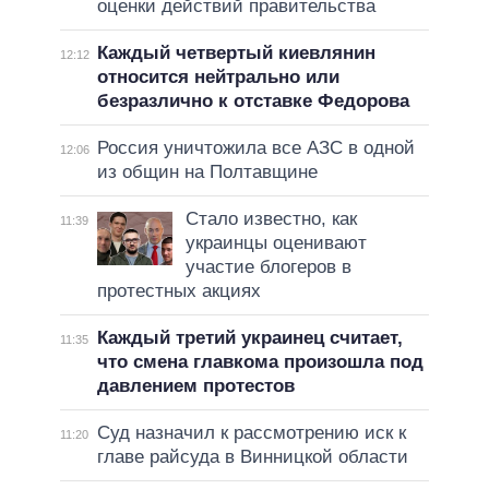
оценки действий правительства
Каждый четвертый киевлянин
12:12
относится нейтрально или
безразлично к отставке Федорова
Россия уничтожила все АЗС в одной
12:06
из общин на Полтавщине
Стало известно, как
11:39
украинцы оценивают
участие блогеров в
протестных акциях
Каждый третий украинец считает,
11:35
что смена главкома произошла под
давлением протестов
Суд назначил к рассмотрению иск к
11:20
главе райсуда в Винницкой области