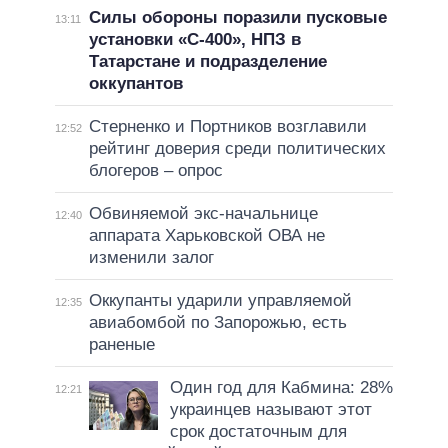
Силы обороны поразили пусковые
13:11
установки «С-400», НПЗ в
Татарстане и подразделение
оккупантов
Стерненко и Портников возглавили
12:52
рейтинг доверия среди политических
блогеров – опрос
Обвиняемой экс-начальнице
12:40
аппарата Харьковской ОВА не
изменили залог
Оккупанты ударили управляемой
12:35
авиабомбой по Запорожью, есть
раненые
Один год для Кабмина: 28%
12:21
украинцев называют этот
срок достаточным для