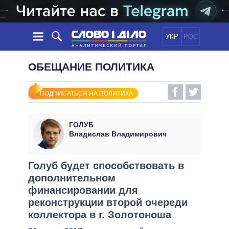
УКР
РОС
НОВОСТИ
ОБЕЩАНИЕ ПОЛИТИКА
ОБЕЩАНИЯ
ЛЕНТА
ПОЛИТИКА
ПОДПИСАТЬСЯ НА ПОЛИТИКА
СОБЫТИЯ
ЭКОНОМИКА
ПОЛИТИКИ
СТАТЬИ
ОБЩЕСТВО
ГОЛУБ
ИНФОГРАФИКА
МНЕНИЯ
МИР
ВСЕ ПОЛИТИКИ
Владислав Владимирович
ОБЗОРЫ
ПРЕЗИДЕНТ И ОФИС
ВИДЕО
ДАЙДЖЕСТЫ
ВЕРХОВНАЯ РАДА
Голуб будет способствовать в
ПОДДЕРЖАТЬ
дополнительном
КАБИНЕТ МИНИСТРОВ
финансировании для
ГЛАВЫ ОБЛАДМИНИСТРАЦИЙ
СРАВНЕНИЕ ПОЛИТИКОВ
реконструкции второй очереди
МЭРЫ
коллектора в г. Золотоноша
ВСЕ ПЕРСОНЫ