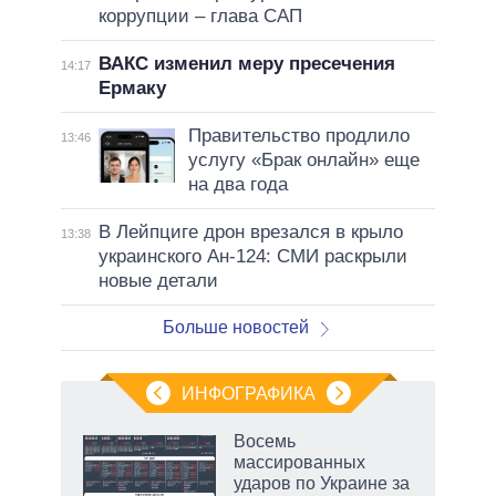
коррупции – глава САП
ВАКС изменил меру пресечения
14:17
Ермаку
Правительство продлило
13:46
услугу «Брак онлайн» еще
на два года
В Лейпциге дрон врезался в крыло
13:38
украинского Ан-124: СМИ раскрыли
новые детали
Больше новостей
ИНФОГРАФИКА
 5
Восемь
го
массированных
сть
ударов по Украине за