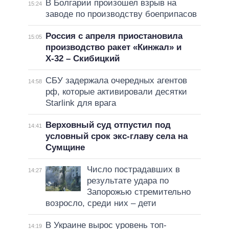
В Болгарии произошел взрыв на
15:24
заводе по производству боеприпасов
Россия с апреля приостановила
15:05
производство ракет «Кинжал» и
Х-32 – Скибицкий
СБУ задержала очередных агентов
14:58
рф, которые активировали десятки
Starlink для врага
Верховный суд отпустил под
14:41
условный срок экс-главу села на
Сумщине
Число пострадавших в
14:27
результате удара по
Запорожью стремительно
возросло, среди них – дети
В Украине вырос уровень топ-
14:19