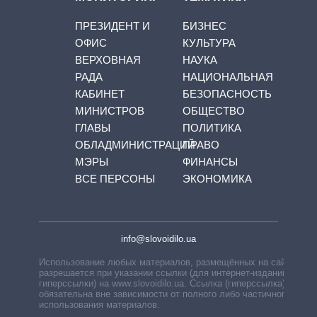
ПРЕЗИДЕНТ И
БИЗНЕС
ОФИС
КУЛЬТУРА
ВЕРХОВНАЯ
НАУКА
РАДА
НАЦИОНАЛЬНАЯ
КАБИНЕТ
БЕЗОПАСНОСТЬ
МИНИСТРОВ
ОБЩЕСТВО
ГЛАВЫ
ПОЛИТИКА
ОБЛАДМИНИСТРАЦИЙ
ПРАВО
МЭРЫ
ФИНАНСЫ
ВСЕ ПЕРСОНЫ
ЭКОНОМИКА
info@slovoidilo.ua
Использование любых материалов, размещённых на сайте,
разрешается при указании ссылки (для интернет-изданий —
гиперссылки) на www.slovoidilo.ua. Ссылка (гиперссылка)
обязательна вне зависимости от полного либо частичного
использования материалов.