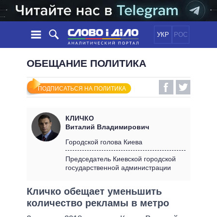
УКР
РОС
НОВОСТИ
ОБЕЩАНИЕ ПОЛИТИКА
ОБЕЩАНИЯ
ЛЕНТА
ПОЛИТИКА
ПОДПИСАТЬСЯ НА ПОЛИТИКА
СОБЫТИЯ
ЭКОНОМИКА
ПОЛИТИКИ
СТАТЬИ
ОБЩЕСТВО
КЛИЧКО
ИНФОГРАФИКА
МНЕНИЯ
МИР
ВСЕ ПОЛИТИКИ
Виталий Владимирович
ОБЗОРЫ
ПРЕЗИДЕНТ И ОФИС
Городской голова Киева
ВИДЕО
ДАЙДЖЕСТЫ
ВЕРХОВНАЯ РАДА
Председатель Киевской городской
ПОДДЕРЖАТЬ
государственной администрации
КАБИНЕТ МИНИСТРОВ
ГЛАВЫ ОБЛАДМИНИСТРАЦИЙ
СРАВНЕНИЕ ПОЛИТИКОВ
Кличко обещает уменьшить
МЭРЫ
количество рекламы в метро
ВСЕ ПЕРСОНЫ