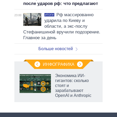
после ударов рф: что предлагают
Рф массированно
ИТОГИ
23:00
ударила по Киеву и
области, а экс-послу
Стефанишиной вручили подозрение.
Главное за день
Больше новостей
ИНФОГРАФИКА
Экономика ИИ-
гигантов: сколько
не за
стоят и
асть
зарабатывают
елью
OpenAI и Anthropic