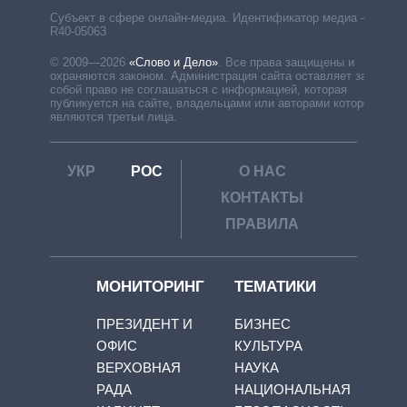
Субъект в сфере онлайн-медиа. Идентификатор медиа –
R40-05063
© 2009—2026
«Слово и Дело»
.
Все права защищены и
охраняются законом. Администрация сайта оставляет за
собой право не соглашаться с информацией, которая
публикуется на сайте, владельцами или авторами которой
являются третьи лица.
УКР
РОС
О НАС
КОНТАКТЫ
ПРАВИЛА
МОНИТОРИНГ
ТЕМАТИКИ
ПРЕЗИДЕНТ И
БИЗНЕС
ОФИС
КУЛЬТУРА
ВЕРХОВНАЯ
НАУКА
РАДА
НАЦИОНАЛЬНАЯ