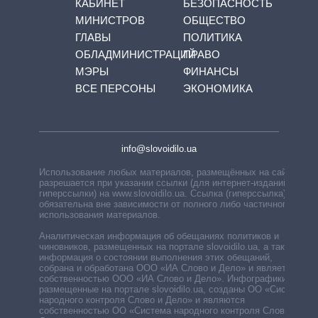
КАБИНЕТ
БЕЗОПАСНОСТЬ
МИНИСТРОВ
ОБЩЕСТВО
ГЛАВЫ
ПОЛИТИКА
ОБЛАДМИНИСТРАЦИЙ
ПРАВО
МЭРЫ
ФИНАНСЫ
ВСЕ ПЕРСОНЫ
ЭКОНОМИКА
info@slovoidilo.ua
Использование любых материалов, размещённых на сайте,
разрешается при указании ссылки (для интернет-изданий —
гиперссылки) на www.slovoidilo.ua. Ссылка (гиперссылка)
обязательна вне зависимости от полного либо частичного
использования материалов.
Аналитическая информация об обещаниях политиков и
чиновников, размещенных на портале slovoidilo.ua, а также
информация о состоянии выполнения этих обещаний,
собрана и обработана ООО «ИА Слово и Дело» и является
собственностью ООО «ИА Слово и Дело». Инфографики,
размещенные на портале slovoidilo.ua, созданы ОО «Система
народного контроля Слово и Дело» и являются
собственностью ОО «Система народного контроля Слово и