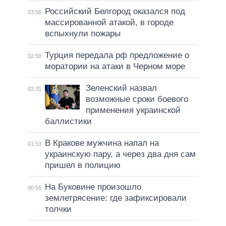
Российский Белгород оказался под
03:56
массированной атакой, в городе
вспыхнули пожары
Турция передала рф предложение о
02:58
моратории на атаки в Черном море
Зеленский назвал
02:31
возможные сроки боевого
применения украинской
баллистики
В Кракове мужчина напал на
01:53
украинскую пару, а через два дня сам
пришел в полицию
На Буковине произошло
00:55
землетрясение: где зафиксировали
толчки