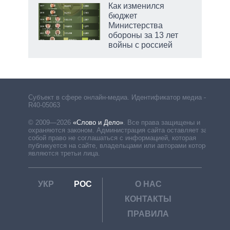
 как
Как изменился
чипы
бюджет
ды и
Министерства
т на
обороны за 13 лет
войны с россией
маги
Субъект в сфере онлайн-медиа. Идентификатор медиа –
R40-05063
© 2009—2026
«Слово и Дело»
.
Все права защищены и
охраняются законом. Администрация сайта оставляет за
собой право не соглашаться с информацией, которая
публикуется на сайте, владельцами или авторами которой
являются третьи лица.
УКР
РОС
О НАС
КОНТАКТЫ
ПРАВИЛА