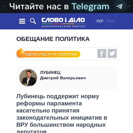
УКР
РОС
НОВОСТИ
ОБЕЩАНИЕ ПОЛИТИКА
ОБЕЩАНИЯ
ЛЕНТА
ПОЛИТИКА
ПОДПИСАТЬСЯ НА ПОЛИТИКА
СОБЫТИЯ
ЭКОНОМИКА
ПОЛИТИКИ
СТАТЬИ
ОБЩЕСТВО
ЛУБИНЕЦ
ИНФОГРАФИКА
МНЕНИЯ
МИР
ВСЕ ПОЛИТИКИ
Дмитрий Валерьевич
ОБЗОРЫ
ПРЕЗИДЕНТ И ОФИС
ВИДЕО
ДАЙДЖЕСТЫ
ВЕРХОВНАЯ РАДА
Лубинець поддержит норму
ПОДДЕРЖАТЬ
реформы парламента
КАБИНЕТ МИНИСТРОВ
касательно принятия
ГЛАВЫ ОБЛАДМИНИСТРАЦИЙ
СРАВНЕНИЕ ПОЛИТИКОВ
законодательных инициатив в
МЭРЫ
ВРУ большинством народных
ВСЕ ПЕРСОНЫ
депутатов