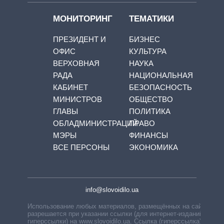
МОНИТОРИНГ
ТЕМАТИКИ
ПРЕЗИДЕНТ И
БИЗНЕС
ОФИС
КУЛЬТУРА
ВЕРХОВНАЯ
НАУКА
РАДА
НАЦИОНАЛЬНАЯ
КАБИНЕТ
БЕЗОПАСНОСТЬ
МИНИСТРОВ
ОБЩЕСТВО
ГЛАВЫ
ПОЛИТИКА
ОБЛАДМИНИСТРАЦИЙ
ПРАВО
МЭРЫ
ФИНАНСЫ
ВСЕ ПЕРСОНЫ
ЭКОНОМИКА
info@slovoidilo.ua
Использование любых материалов, размещённых на сайте,
разрешается при указании ссылки (для интернет-изданий —
гиперссылки) на www.slovoidilo.ua. Ссылка (гиперссылка)