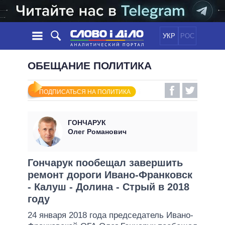
УКР
РОС
НОВОСТИ
ОБЕЩАНИЕ ПОЛИТИКА
ОБЕЩАНИЯ
ЛЕНТА
ПОЛИТИКА
ПОДПИСАТЬСЯ НА ПОЛИТИКА
СОБЫТИЯ
ЭКОНОМИКА
ПОЛИТИКИ
СТАТЬИ
ОБЩЕСТВО
ГОНЧАРУК
ИНФОГРАФИКА
МНЕНИЯ
МИР
ВСЕ ПОЛИТИКИ
Олег Романович
ОБЗОРЫ
ПРЕЗИДЕНТ И ОФИС
ВИДЕО
ДАЙДЖЕСТЫ
ВЕРХОВНАЯ РАДА
Гончарук пообещал завершить
ПОДДЕРЖАТЬ
ремонт дороги Ивано-Франковск
КАБИНЕТ МИНИСТРОВ
- Калуш - Долина - Стрый в 2018
ГЛАВЫ ОБЛАДМИНИСТРАЦИЙ
СРАВНЕНИЕ ПОЛИТИКОВ
году
МЭРЫ
24 января 2018 года председатель Ивано-
ВСЕ ПЕРСОНЫ