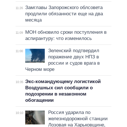
Замглавы Запорожского облсовета
11:26
продлили обязанности еще на два
месяца
МОН обновило сроки поступления в
11:09
аспирантуру: что изменилось
Зеленский подтвердил
11:00
поражение двух НПЗ в
россии и судов врага в
Черном море
Экс-командующему логистикой
10:35
Воздушных сил сообщили о
подозрении в незаконном
обогащении
Россия ударила по
10:10
железнодорожной станции
Лозовая на Харьковщине,