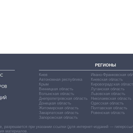
Восемь
массированных
ударов по Украине
за лето: Киев и
область стали
главной целью рф
РЕГИОНЫ
Киев
Ивано-Франковская об
ИС
Автономная республика
Киевская область
Крым
Кировоградская област
РОВ
Винницкая область
Луганская область
Волынская область
Львовская область
ЦИЙ
Днепропетровская область
Николаевская область
Донецкая область
Одесская область
Житомирская область
Полтавская область
Закарпатская область
Ровенская область
Запорожская область
 разрешается при указании ссылки (для интернет-изданий — гиперссылки
ния материалов.