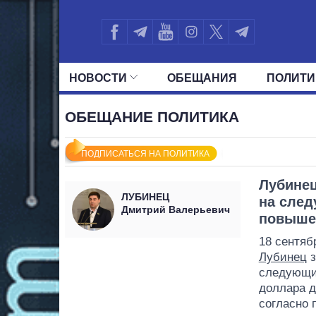
НОВОСТИ
ОБЕЩАНИЯ
ПОЛИТИ
ВСЕ ПОЛИТИКИ
ПРЕЗИДЕНТ И ОФ
ОБЕЩАНИЕ ПОЛИТИКА
ПОДПИСАТЬСЯ НА ПОЛИТИКА
Лубинец
ЛУБИНЕЦ
на сле
Дмитрий Валерьевич
повышен
18 сентяб
Лубинец
з
следующи
доллара д
согласно 