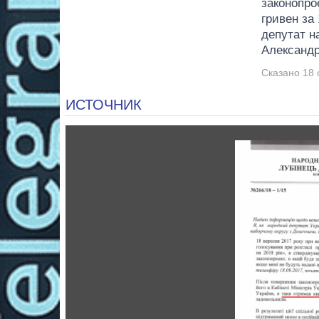
законопро
гривен за
депутат н
Александ
Сказано 18 
ИСТОЧНИК