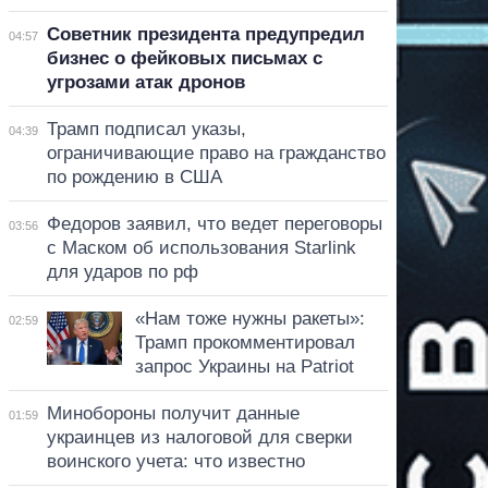
Советник президента предупредил
04:57
бизнес о фейковых письмах с
угрозами атак дронов
Трамп подписал указы,
04:39
ограничивающие право на гражданство
по рождению в США
Федоров заявил, что ведет переговоры
03:56
с Маском об использования Starlink
для ударов по рф
«Нам тоже нужны ракеты»:
02:59
Трамп прокомментировал
запрос Украины на Patriot
Минобороны получит данные
01:59
украинцев из налоговой для сверки
воинского учета: что известно