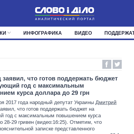
КИ
ИНФОГРАФИКА
ВИДЕО
ПОДДЕРЖА
ИС
ЛЕНТА
ВЕРХОВНАЯ РАДА
СОБЫТИЯ
СТАТЬИ
КАБИНЕТ МИНИСТРОВ
МНЕНИЯ
ОБЗОРЫ
ГЛАВЫ ОБЛАДМИНИ
ДАЙДЖЕСТЫ
ПОЛИТИКА
ДЕПУТАТЫ
ЭКОНОМИКА
КОМИТЕТЫ
ФРАКЦИИ
ОБЩЕСТВО
ОКРУГА
МИР
 заявил, что готов поддержать бюджет
дующий год с максимальным
ием курса доллара до 29 грн
ря 2017 года народный депутат Украины
Дмитрий
аявил, что готов поддержать бюджет на
й год с максимальным повышением курса
о 28-29 гривен (видео:16:25). Отметим, что
пояснительной записке представленного