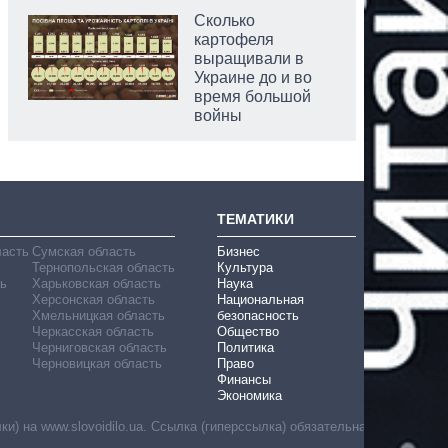
Сколько
картофеля
выращивали в
Украине до и во
время большой
войны
ТЕМАТИКИ
ласть
Сумская область
Бизнес
Тернопольская область
Культура
ь
Харьковская область
Наука
Херсонская область
Национальная
Хмельницкая область
безопасность
Черкасская область
Общество
Черниговская область
Политика
Черновицкая область
Право
Финансы
Экономика
) на www.slovoidilo.ua. Ссылка (гиперссылка) обязательна