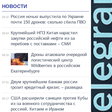
НОВОСТИ
Россия ночью выпустила по Украине
09:32
почти 150 дронов: сколько сбила ПВО
Крупнейший НПЗ Китая нарастил
08:54
закупки российской нефти из-за
перебоев с поставками – СМИ
Дроны атаковали очередной
08:16
логистический центр
Wildberries в российском
Екатеринбурге
Двум крупнейшим банкам россии
07:51
грозит кредитный кризис – разведка
США расширили санкции против Кубы
05:17
из-за военного сотрудничества с
россией, Китаем и Ираном