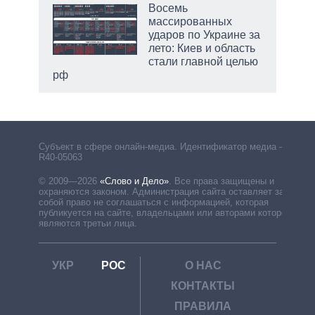
Восемь
массированных
ударов по Украине за
лето: Киев и область
стали главной целью
рф
Субъект в сфере онлайн-медиа. Идентификатор медиа –
R40-05063
© 2009—2026
«Слово и Дело»
.
Все права защищены и
охраняются законом. Администрация сайта оставляет за
собой право не соглашаться с информацией, которая
публикуется на сайте, владельцами или авторами которой
являются третьи лица.
УКР
РОС
О НАС
КОНТАКТЫ
ПРАВИЛА