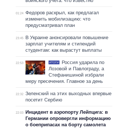
воинского учета: что известно
Федоров раскрыл, как предлагал
01:24
изменить мобилизацию: что
предусматривал план
В Украине анонсировали повышение
23:45
зарплат учителям и стипендий
студентам: как вырастут выплаты
Россия ударила по
ИТОГИ
22:53
Лозовой и Павлограду, а
Стефанишиной избрали
меру пресечения. Главное за день
Зеленский на этих выходных впервые
22:32
посетит Сербию
Инцидент в аэропорту Лейпцига: в
22:03
Германии опровергли информацию
о боеприпасах на борту самолета