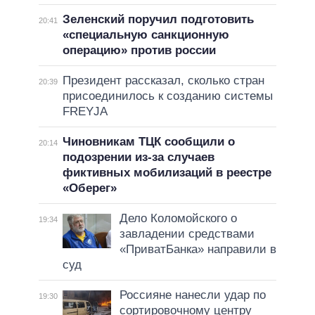
Зеленский поручил подготовить
20:41
«специальную санкционную
операцию» против россии
Президент рассказал, сколько стран
20:39
присоединилось к созданию системы
FREYJA
Чиновникам ТЦК сообщили о
20:14
подозрении из-за случаев
фиктивных мобилизаций в реестре
«Оберег»
Дело Коломойского о
19:34
завладении средствами
«ПриватБанка» направили в
суд
Россияне нанесли удар по
19:30
сортировочному центру