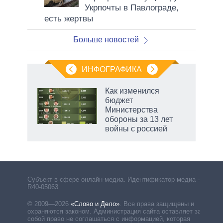
Укрпочты в Павлограде,
есть жертвы
Больше новостей
ИНФОГРАФИКА
Как изменился
бюджет
не за
Министерства
асть
обороны за 13 лет
елью
войны с россией
Субъект в сфере онлайн-медиа. Идентификатор медиа –
R40-05063
© 2009—2026
«Слово и Дело»
.
Все права защищены и
охраняются законом. Администрация сайта оставляет за
собой право не соглашаться с информацией, которая