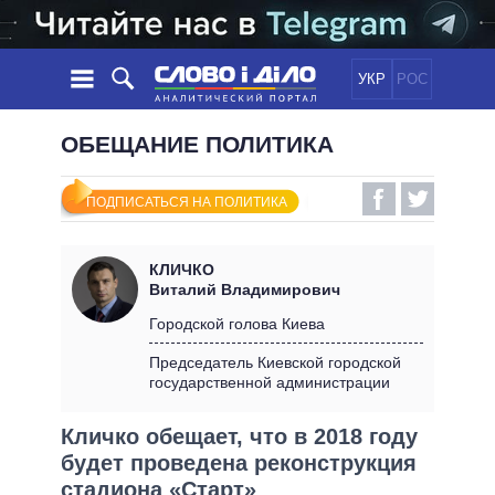
УКР
РОС
НОВОСТИ
ОБЕЩАНИЕ ПОЛИТИКА
ОБЕЩАНИЯ
ЛЕНТА
ПОЛИТИКА
ПОДПИСАТЬСЯ НА ПОЛИТИКА
СОБЫТИЯ
ЭКОНОМИКА
ПОЛИТИКИ
СТАТЬИ
ОБЩЕСТВО
КЛИЧКО
ИНФОГРАФИКА
МНЕНИЯ
МИР
ВСЕ ПОЛИТИКИ
Виталий Владимирович
ОБЗОРЫ
ПРЕЗИДЕНТ И ОФИС
Городской голова Киева
ВИДЕО
ДАЙДЖЕСТЫ
ВЕРХОВНАЯ РАДА
Председатель Киевской городской
ПОДДЕРЖАТЬ
государственной администрации
КАБИНЕТ МИНИСТРОВ
ГЛАВЫ ОБЛАДМИНИСТРАЦИЙ
СРАВНЕНИЕ ПОЛИТИКОВ
Кличко обещает, что в 2018 году
МЭРЫ
будет проведена реконструкция
ВСЕ ПЕРСОНЫ
стадиона «Старт»