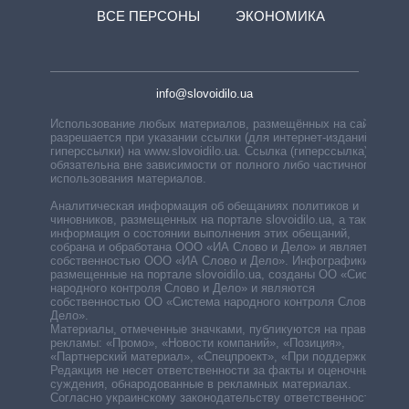
ВСЕ ПЕРСОНЫ
ЭКОНОМИКА
info@slovoidilo.ua
Использование любых материалов, размещённых на сайте,
разрешается при указании ссылки (для интернет-изданий —
гиперссылки) на www.slovoidilo.ua. Ссылка (гиперссылка)
обязательна вне зависимости от полного либо частичного
использования материалов.
Аналитическая информация об обещаниях политиков и
чиновников, размещенных на портале slovoidilo.ua, а также
информация о состоянии выполнения этих обещаний,
собрана и обработана ООО «ИА Слово и Дело» и является
собственностью ООО «ИА Слово и Дело». Инфографики,
размещенные на портале slovoidilo.ua, созданы ОО «Система
народного контроля Слово и Дело» и являются
собственностью ОО «Система народного контроля Слово и
Дело».
Материалы, отмеченные значками, публикуются на правах
рекламы: «Промо», «Новости компаний», «Позиция»,
«Партнерский материал», «Спецпроект», «При поддержке».
Редакция не несет ответственности за факты и оценочные
суждения, обнародованные в рекламных материалах.
Согласно украинскому законодательству ответственность за