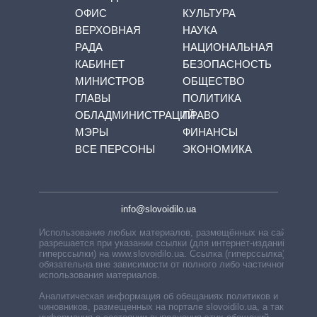
ОФИС
КУЛЬТУРА
ВЕРХОВНАЯ
НАУКА
РАДА
НАЦИОНАЛЬНАЯ
КАБИНЕТ
БЕЗОПАСНОСТЬ
МИНИСТРОВ
ОБЩЕСТВО
ГЛАВЫ
ПОЛИТИКА
ОБЛАДМИНИСТРАЦИЙ
ПРАВО
МЭРЫ
ФИНАНСЫ
ВСЕ ПЕРСОНЫ
ЭКОНОМИКА
info@slovoidilo.ua
Использование любых материалов, размещённых на сайте,
разрешается при указании ссылки (для интернет-изданий —
гиперссылки) на www.slovoidilo.ua. Ссылка (гиперссылка)
обязательна вне зависимости от полного либо частичного
использования материалов.
Аналитическая информация об обещаниях политиков и
чиновников, размещенных на портале slovoidilo.ua, а также