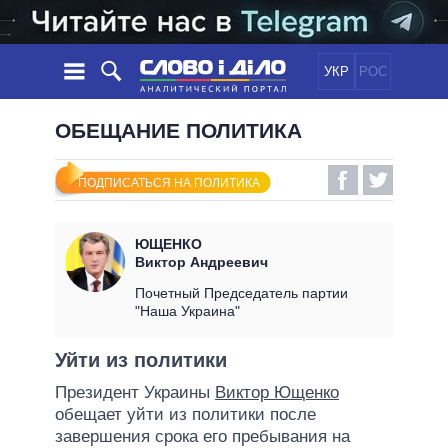
УКР
РОС
НОВОСТИ
ОБЕЩАНИЕ ПОЛИТИКА
ОБЕЩАНИЯ
ЛЕНТА
ПОЛИТИКА
ПОДПИСАТЬСЯ НА ПОЛИТИКА
СОБЫТИЯ
ЭКОНОМИКА
ПОЛИТИКИ
СТАТЬИ
ОБЩЕСТВО
ЮЩЕНКО
ИНФОГРАФИКА
МНЕНИЯ
МИР
ВСЕ ПОЛИТИКИ
Виктор Андреевич
ОБЗОРЫ
ПРЕЗИДЕНТ И ОФИС
Почетный Председатель партии
ВИДЕО
"Наша Украина"
ДАЙДЖЕСТЫ
ВЕРХОВНАЯ РАДА
ПОДДЕРЖАТЬ
КАБИНЕТ МИНИСТРОВ
Уйти из политики
ГЛАВЫ ОБЛАДМИНИСТРАЦИЙ
СРАВНЕНИЕ ПОЛИТИКОВ
Президент Украины
Виктор Ющенко
МЭРЫ
обещает уйти из политики после
ВСЕ ПЕРСОНЫ
завершения срока его пребывания на