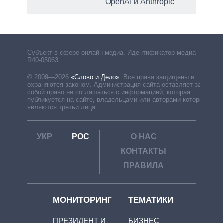
OpenAI и Anthropic
Субъект в сфере онлайн-медиа. Идентификатор медиа –
R40-05063
© 2009—2026
«Слово и Дело»
.
Все права защищены и
охраняются законом. Администрация сайта оставляет за
собой право не соглашаться с информацией, которая
публикуется на сайте, владельцами или авторами которой
являются третьи лица.
УКР
РОС
О НАС
КОНТАКТЫ
ПРАВИЛА
МОНИТОРИНГ
ТЕМАТИКИ
ПРЕЗИДЕНТ И
БИЗНЕС