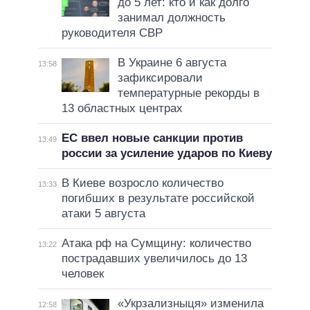
до 5 лет: кто и как долго
занимал должность
руководителя СВР
В Украине 6 августа
13:58
зафиксировали
температурные рекорды в
13 областных центрах
ЕС ввел новые санкции против
13:49
россии за усиление ударов по Киеву
В Киеве возросло количество
13:33
погибших в результате российской
атаки 5 августа
Атака рф на Сумщину: количество
13:22
пострадавших увеличилось до 13
человек
«Укрзализныця» изменила
12:58