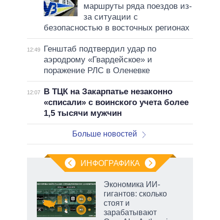
маршруты ряда поездов из-
за ситуации с
безопасностью в восточных регионах
Генштаб подтвердил удар по
12:49
аэродрому «Гвардейское» и
поражение РЛС в Оленевке
В ТЦК на Закарпатье незаконно
12:07
«списали» с воинского учета более
1,5 тысячи мужчин
Больше новостей
ИНФОГРАФИКА
 5
Экономика ИИ-
го
гигантов: сколько
сть
стоят и
ВР
зарабатывают