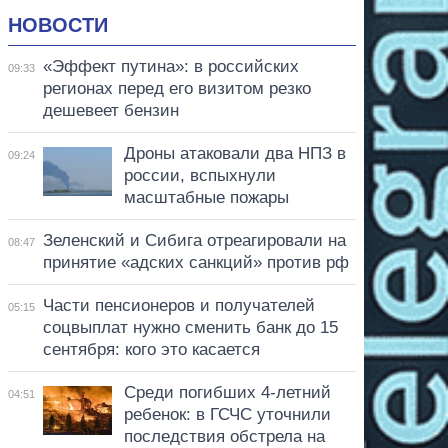
НОВОСТИ
«Эффект путина»: в российских
09:33
регионах перед его визитом резко
дешевеет бензин
Дроны атаковали два НПЗ в
09:24
россии, вспыхнули
масштабные пожары
Зеленский и Сибига отреагировали на
08:47
принятие «адских санкций» против рф
Части пенсионеров и получателей
05:15
соцвыплат нужно сменить банк до 15
сентября: кого это касается
Среди погибших 4-летний
04:51
ребенок: в ГСЧС уточнили
последствия обстрела на