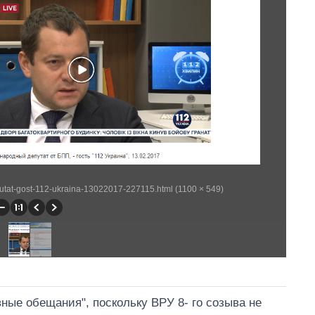
putat-gost-112-ukraina-13022017-227115.html (1100 × 549)
ые обещания", поскольку ВРУ 8- го созыва не