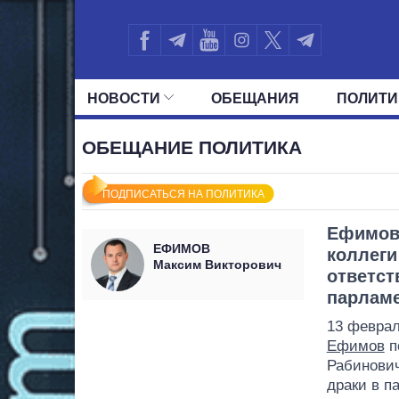
НОВОСТИ
ОБЕЩАНИЯ
ПОЛИТИ
ВСЕ ПОЛИТИКИ
ПРЕЗИДЕНТ И ОФ
ОБЕЩАНИЕ ПОЛИТИКА
ПОДПИСАТЬСЯ НА ПОЛИТИКА
Ефимов 
ЕФИМОВ
коллеги
Максим Викторович
ответст
парлам
13 феврал
Ефимов
п
Рабинович
драки в п