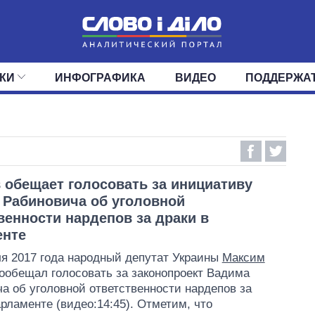
КИ
ИНФОГРАФИКА
ВИДЕО
ПОДДЕРЖА
ИС
ЛЕНТА
ВЕРХОВНАЯ РАДА
СОБЫТИЯ
СТАТЬИ
КАБИНЕТ МИНИСТРОВ
МНЕНИЯ
ОБЗОРЫ
ГЛАВЫ ОБЛАДМИНИ
ДАЙДЖЕСТЫ
ПОЛИТИКА
ДЕПУТАТЫ
ЭКОНОМИКА
КОМИТЕТЫ
ФРАКЦИИ
ОБЩЕСТВО
ОКРУГА
МИР
обещает голосовать за инициативу
 Рабиновича об уголовной
венности нардепов за драки в
енте
я 2017 года народный депутат Украины
Максим
ообещал голосовать за законопроект Вадима
а об уголовной ответственности нардепов за
арламенте (видео:14:45). Отметим, что