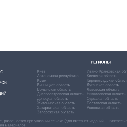
Как за 10 лет
изменилось
количество
поступающих в
бакалавриат,
магистратуру и
аспирантуру
РЕГИОНЫ
Киев
Ивано-Франковская об
ИС
Автономная республика
Киевская область
Крым
Кировоградская област
РОВ
Винницкая область
Луганская область
Волынская область
Львовская область
ЦИЙ
Днепропетровская область
Николаевская область
Донецкая область
Одесская область
Житомирская область
Полтавская область
Закарпатская область
Ровенская область
Запорожская область
 разрешается при указании ссылки (для интернет-изданий — гиперссылки
ния материалов.