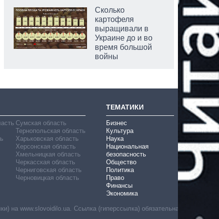
Сколько
картофеля
выращивали в
Украине до и во
время большой
войны
ТЕМАТИКИ
ласть
Сумская область
Бизнес
Тернопольская область
Культура
ь
Харьковская область
Наука
Херсонская область
Национальная
Хмельницкая область
безопасность
Черкасская область
Общество
Черниговская область
Политика
Черновицкая область
Право
Финансы
Экономика
) на www.slovoidilo.ua. Ссылка (гиперссылка) обязательна