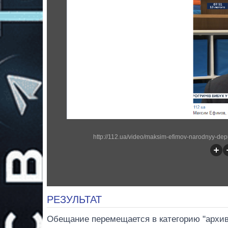
http://112.ua/video/maksim-efimov-narodnyy-de
РЕЗУЛЬТАТ
Обещание перемещается в категорию "архивн