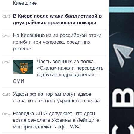
Киевщине
В Киеве после атаки баллистикой в
03:47
двух районах произошли пожары
На Киевщине из-за российской атаки
02:53
погибли три человека, среди них
ребенок
Часть военных из полка
02:41
«Скала» начали переводить
в другие подразделения –
СМИ
Удары рф по портам могут вдвое
01:59
сократить экспорт украинского зерна
Разведка США допускает, что дрон
00:57
возле самолета Украины в Лейпциге
мог принадлежать рф – WSJ