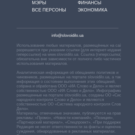
МЭРЫ
ФИНАНСЫ
ВСЕ ПЕРСОНЫ
ЭКОНОМИКА
info@slovoidilo.ua
Использование любых материалов, размещённых на сайте,
разрешается при указании ссылки (для интернет-изданий —
гиперссылки) на www.slovoidilo.ua. Ссылка (гиперссылка)
обязательна вне зависимости от полного либо частичного
использования материалов.
Аналитическая информация об обещаниях политиков и
чиновников, размещенных на портале slovoidilo.ua, а также
информация о состоянии выполнения этих обещаний,
собрана и обработана ООО «ИА Слово и Дело» и является
собственностью ООО «ИА Слово и Дело». Инфографики,
размещенные на портале slovoidilo.ua, созданы ОО «Система
народного контроля Слово и Дело» и являются
собственностью ОО «Система народного контроля Слово и
Дело».
Материалы, отмеченные значками, публикуются на правах
рекламы: «Промо», «Новости компаний», «Позиция»,
«Партнерский материал», «Спецпроект», «При поддержке».
Редакция не несет ответственности за факты и оценочные
суждения, обнародованные в рекламных материалах.