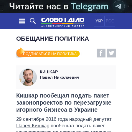
УКР
РОС
НОВОСТИ
ОБЕЩАНИЕ ПОЛИТИКА
ОБЕЩАНИЯ
ЛЕНТА
ПОЛИТИКА
ПОДПИСАТЬСЯ НА ПОЛИТИКА
СОБЫТИЯ
ЭКОНОМИКА
ПОЛИТИКИ
СТАТЬИ
ОБЩЕСТВО
КИШКАР
ИНФОГРАФИКА
МНЕНИЯ
МИР
ВСЕ ПОЛИТИКИ
Павел Николаевич
ОБЗОРЫ
ПРЕЗИДЕНТ И ОФИС
ВИДЕО
ДАЙДЖЕСТЫ
ВЕРХОВНАЯ РАДА
Кишкар пообещал подать пакет
ПОДДЕРЖАТЬ
законопроектов по перезагрузке
КАБИНЕТ МИНИСТРОВ
игорного бизнеса в Украине
ГЛАВЫ ОБЛАДМИНИСТРАЦИЙ
СРАВНЕНИЕ ПОЛИТИКОВ
29 сентября 2016 года народный депутат
МЭРЫ
Павел Кишкар
пообещал подать пакет
ВСЕ ПЕРСОНЫ