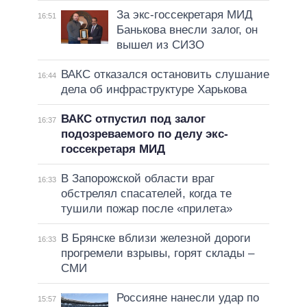
За экс-госсекретаря МИД
16:51
Банькова внесли залог, он
вышел из СИЗО
ВАКС отказался остановить слушание
16:44
дела об инфраструктуре Харькова
ВАКС отпустил под залог
16:37
подозреваемого по делу экс-
госсекретаря МИД
В Запорожской области враг
16:33
обстрелял спасателей, когда те
тушили пожар после «прилета»
В Брянске вблизи железной дороги
16:33
прогремели взрывы, горят склады –
СМИ
Россияне нанесли удар по
15:57