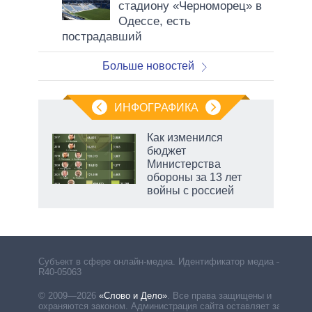
стадиону «Черноморец» в
Одессе, есть
пострадавший
Больше новостей
ИНФОГРАФИКА
еля
Как изменился
бюджет
Министерства
обороны за 13 лет
войны с россией
маги
Субъект в сфере онлайн-медиа. Идентификатор медиа –
R40-05063
© 2009—2026
«Слово и Дело»
.
Все права защищены и
охраняются законом. Администрация сайта оставляет за