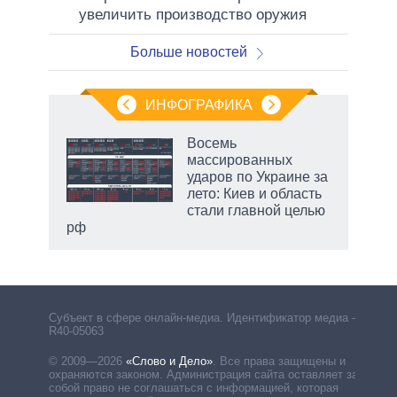
увеличить производство оружия
Больше новостей
ИНФОГРАФИКА
Восемь
массированных
ударов по Украине за
лето: Киев и область
стали главной целью
рф
Субъект в сфере онлайн-медиа. Идентификатор медиа –
R40-05063
© 2009—2026
«Слово и Дело»
.
Все права защищены и
охраняются законом. Администрация сайта оставляет за
собой право не соглашаться с информацией, которая