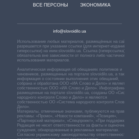
ВСЕ ПЕРСОНЫ
ЭКОНОМИКА
info@slovoidilo.ua
Использование любых материалов, размещённых на сайте,
разрешается при указании ссылки (для интернет-изданий —
гиперссылки) на www.slovoidilo.ua. Ссылка (гиперссылка)
обязательна вне зависимости от полного либо частичного
использования материалов.
Аналитическая информация об обещаниях политиков и
чиновников, размещенных на портале slovoidilo.ua, а также
информация о состоянии выполнения этих обещаний,
собрана и обработана ООО «ИА Слово и Дело» и является
собственностью ООО «ИА Слово и Дело». Инфографики,
размещенные на портале slovoidilo.ua, созданы ОО «Система
народного контроля Слово и Дело» и являются
собственностью ОО «Система народного контроля Слово и
Дело».
Материалы, отмеченные значками, публикуются на правах
рекламы: «Промо», «Новости компаний», «Позиция»,
«Партнерский материал», «Спецпроект», «При поддержке».
Редакция не несет ответственности за факты и оценочные
суждения, обнародованные в рекламных материалах.
Согласно украинскому законодательству ответственность за