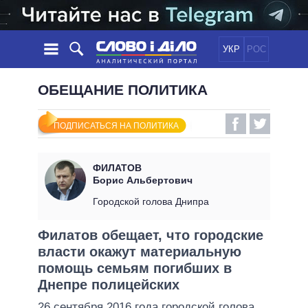
УКР
РОС
НОВОСТИ
ОБЕЩАНИЕ ПОЛИТИКА
ОБЕЩАНИЯ
ЛЕНТА
ПОЛИТИКА
ПОДПИСАТЬСЯ НА ПОЛИТИКА
СОБЫТИЯ
ЭКОНОМИКА
ПОЛИТИКИ
СТАТЬИ
ОБЩЕСТВО
ФИЛАТОВ
ИНФОГРАФИКА
МНЕНИЯ
МИР
ВСЕ ПОЛИТИКИ
Борис Альбертович
ОБЗОРЫ
ПРЕЗИДЕНТ И ОФИС
Городской голова Днипра
ВИДЕО
ДАЙДЖЕСТЫ
ВЕРХОВНАЯ РАДА
Филатов обещает, что городские
ПОДДЕРЖАТЬ
КАБИНЕТ МИНИСТРОВ
власти окажут материальную
ГЛАВЫ ОБЛАДМИНИСТРАЦИЙ
помощь семьям погибших в
СРАВНЕНИЕ ПОЛИТИКОВ
МЭРЫ
Днепре полицейских
ВСЕ ПЕРСОНЫ
26 сентября 2016 года городской голова