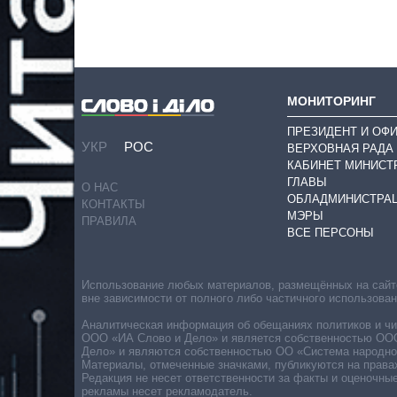
МОНИТОРИНГ
ПРЕЗИДЕНТ И ОФ
УКР
РОС
ВЕРХОВНАЯ РАДА
КАБИНЕТ МИНИСТ
ГЛАВЫ
О НАС
ОБЛАДМИНИСТРА
КОНТАКТЫ
МЭРЫ
ПРАВИЛА
ВСЕ ПЕРСОНЫ
Использование любых материалов, размещённых на сайте,
вне зависимости от полного либо частичного использова
Аналитическая информация об обещаниях политиков и чин
ООО «ИА Слово и Дело» и является собственностью ООО 
Дело» и являются собственностью ОО «Система народног
Материалы, отмеченные значками, публикуются на права
Редакция не несет ответственности за факты и оценочны
рекламы несет рекламодатель.