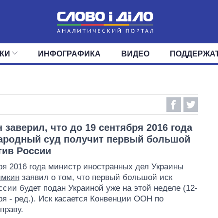
КИ
ИНФОГРАФИКА
ВИДЕО
ПОДДЕРЖА
ИС
ЛЕНТА
ВЕРХОВНАЯ РАДА
СОБЫТИЯ
СТАТЬИ
КАБИНЕТ МИНИСТРОВ
МНЕНИЯ
ОБЗОРЫ
ГЛАВЫ ОБЛАДМИНИ
ДАЙДЖЕСТЫ
ПОЛИТИКА
ДЕПУТАТЫ
ЭКОНОМИКА
КОМИТЕТЫ
ФРАКЦИИ
ОБЩЕСТВО
ОКРУГА
МИР
 заверил, что до 19 сентября 2016 года
ародный суд получит первый большой
тив России
ря 2016 года министр иностранных дел Украины
имкин
заявил о том, что первый большой иск
ссии будет подан Украиной уже на этой неделе (12-
ря - ред.). Иск касается Конвенции ООН по
праву.