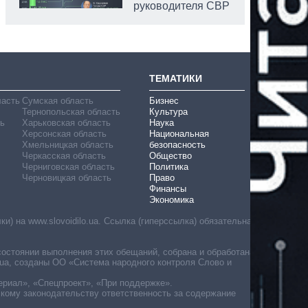
руководителя СВР
ТЕМАТИКИ
ласть
Сумская область
Бизнес
Тернопольская область
Культура
ь
Харьковская область
Наука
Херсонская область
Национальная
Хмельницкая область
безопасность
Черкасская область
Общество
Черниговская область
Политика
Черновицкая область
Право
Финансы
Экономика
) на www.slovoidilo.ua. Ссылка (гиперссылка) обязательна
состоянии выполнения этих обещаний, собрана и обработана
ua, созданы ОО «Система народного контроля Слово и
ериал», «Спецпроект», «При поддержке».
скому законодательству ответственность за содержание