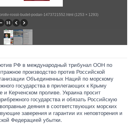
-protiv-rossii-budet-podan-1473721552.html (1253 × 1293)
 против РФ в международный трибунал ООН по
итражное производство против Российской
рганизации Объединенных Наций по морскому
ежного государства в прилегающих к Крыму
е и Керченском проливе. Украина просит
прибрежного государства и обязать Российскую
воправные деяния в соответствующих морских
твующие заверения и гарантии их неповторения и
ской Федерацией убытки.