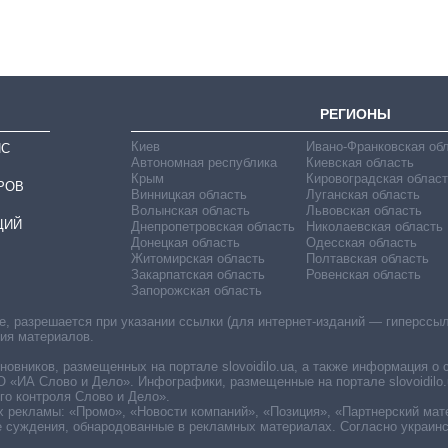
бакалавриат,
магистратуру и
аспирантуру
РЕГИОНЫ
Киев
Ивано-Франковская об
ИС
Автономная республика
Киевская область
Крым
Кировоградская област
РОВ
Винницкая область
Луганская область
Волынская область
Львовская область
ЦИЙ
Днепропетровская область
Николаевская область
Донецкая область
Одесская область
Житомирская область
Полтавская область
Закарпатская область
Ровенская область
Запорожская область
 разрешается при указании ссылки (для интернет-изданий — гиперссылки
ния материалов.
овников, размещенных на портале slovoidilo.ua, а также информация о 
«ИА Слово и Дело». Инфографики, размещенные на портале slovoidilo.
о контроля Слово и Дело».
х рекламы: «Промо», «Новости компаний», «Позиция», «Партнерский мат
е суждения, обнародованные в рекламных материалах. Согласно украин