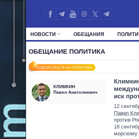
НОВОСТИ
ОБЕЩАНИЯ
ПОЛИТИ
ВСЕ ПОЛИТИКИ
ПРЕЗИДЕНТ И ОФ
ОБЕЩАНИЕ ПОЛИТИКА
ПОДПИСАТЬСЯ НА ПОЛИТИКА
Климкин
КЛИМКИН
междун
Павел Анатолиевич
иск про
12 сентяб
Павел Кл
против Ро
18 сентяб
морскому 