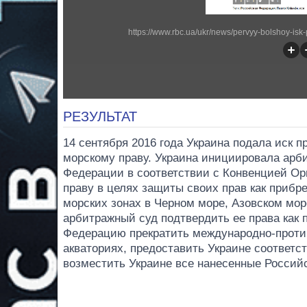
https://www.rbc.ua/ukr/news/pervyy-bolshoy-isk
РЕЗУЛЬТАТ
14 сентября 2016 года Украина подала иск
морскому праву. Украина инициировала арб
Федерации в соответствии с Конвенцией О
праву в целях защиты своих прав как прибр
морских зонах в Черном море, Азовском мор
арбитражный суд подтвердить ее права как 
Федерацию прекратить международно-проти
акваториях, предоставить Украине соответс
возместить Украине все нанесенные Россий