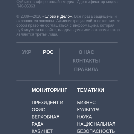
Субъект в сфере онлайн-медиа. Идентификатор медиа –
R40-05063
© 2009—2026
«Слово и Дело»
.
Все права защищены и
охраняются законом. Администрация сайта оставляет за
собой право не соглашаться с информацией, которая
публикуется на сайте, владельцами или авторами которой
являются третьи лица.
УКР
РОС
О НАС
КОНТАКТЫ
ПРАВИЛА
МОНИТОРИНГ
ТЕМАТИКИ
ПРЕЗИДЕНТ И
БИЗНЕС
ОФИС
КУЛЬТУРА
ВЕРХОВНАЯ
НАУКА
РАДА
НАЦИОНАЛЬНАЯ
КАБИНЕТ
БЕЗОПАСНОСТЬ