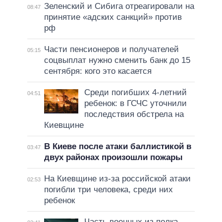
Зеленский и Сибига отреагировали на
08:47
принятие «адских санкций» против
рф
Части пенсионеров и получателей
05:15
соцвыплат нужно сменить банк до 15
сентября: кого это касается
Среди погибших 4-летний
04:51
ребенок: в ГСЧС уточнили
последствия обстрела на
Киевщине
В Киеве после атаки баллистикой в
03:47
двух районах произошли пожары
На Киевщине из-за российской атаки
02:53
погибли три человека, среди них
ребенок
Часть военных из полка