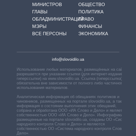
МИНИСТРОВ
ОБЩЕСТВО
ГЛАВЫ
ПОЛИТИКА
ОБЛАДМИНИСТРАЦИЙ
ПРАВО
МЭРЫ
ФИНАНСЫ
ВСЕ ПЕРСОНЫ
ЭКОНОМИКА
info@slovoidilo.ua
Использование любых материалов, размещённых на сайте,
разрешается при указании ссылки (для интернет-изданий —
гиперссылки) на www.slovoidilo.ua. Ссылка (гиперссылка)
обязательна вне зависимости от полного либо частичного
использования материалов.
Аналитическая информация об обещаниях политиков и
чиновников, размещенных на портале slovoidilo.ua, а также
информация о состоянии выполнения этих обещаний,
собрана и обработана ООО «ИА Слово и Дело» и является
собственностью ООО «ИА Слово и Дело». Инфографики,
размещенные на портале slovoidilo.ua, созданы ОО «Система
народного контроля Слово и Дело» и являются
собственностью ОО «Система народного контроля Слово и
Дело».