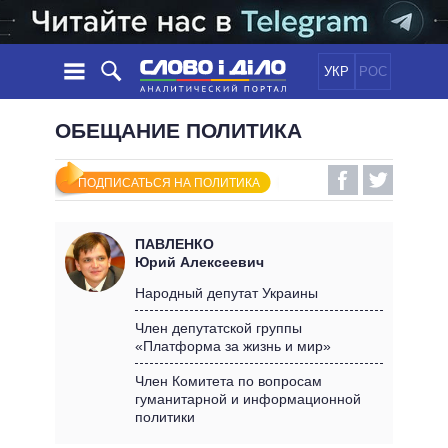
УКР
РОС
НОВОСТИ
ОБЕЩАНИЕ ПОЛИТИКА
ОБЕЩАНИЯ
ЛЕНТА
ПОЛИТИКА
ПОДПИСАТЬСЯ НА ПОЛИТИКА
СОБЫТИЯ
ЭКОНОМИКА
ПОЛИТИКИ
СТАТЬИ
ОБЩЕСТВО
ПАВЛЕНКО
ИНФОГРАФИКА
МНЕНИЯ
МИР
ВСЕ ПОЛИТИКИ
Юрий Алексеевич
ОБЗОРЫ
ПРЕЗИДЕНТ И ОФИС
Народный депутат Украины
ВИДЕО
ДАЙДЖЕСТЫ
ВЕРХОВНАЯ РАДА
Член депутатской группы
ПОДДЕРЖАТЬ
«Платформа за жизнь и мир»
КАБИНЕТ МИНИСТРОВ
ГЛАВЫ ОБЛАДМИНИСТРАЦИЙ
Член Комитета по вопросам
СРАВНЕНИЕ ПОЛИТИКОВ
гуманитарной и информационной
МЭРЫ
политики
ВСЕ ПЕРСОНЫ