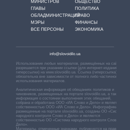
МИНИСТРОВ
ОБЩЕСТВО
ГЛАВЫ
ПОЛИТИКА
ОБЛАДМИНИСТРАЦИЙ
ПРАВО
МЭРЫ
ФИНАНСЫ
ВСЕ ПЕРСОНЫ
ЭКОНОМИКА
info@slovoidilo.ua
Использование любых материалов, размещённых на сайте,
разрешается при указании ссылки (для интернет-изданий —
гиперссылки) на www.slovoidilo.ua. Ссылка (гиперссылка)
обязательна вне зависимости от полного либо частичного
использования материалов.
Аналитическая информация об обещаниях политиков и
чиновников, размещенных на портале slovoidilo.ua, а также
информация о состоянии выполнения этих обещаний,
собрана и обработана ООО «ИА Слово и Дело» и является
собственностью ООО «ИА Слово и Дело». Инфографики,
размещенные на портале slovoidilo.ua, созданы ОО «Система
народного контроля Слово и Дело» и являются
собственностью ОО «Система народного контроля Слово и
Дело».
Материалы, отмеченные значками, публикуются на правах