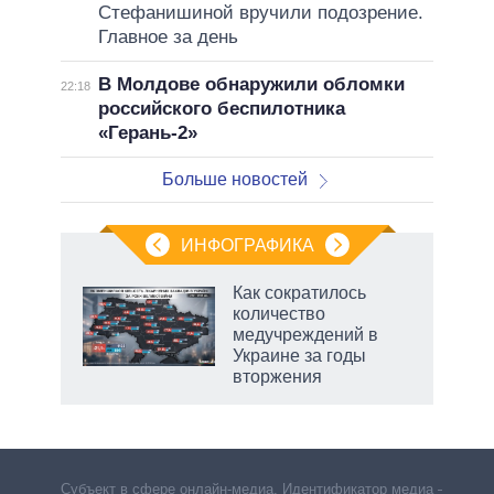
Стефанишиной вручили подозрение.
Главное за день
В Молдове обнаружили обломки
22:18
российского беспилотника
«Герань-2»
Больше новостей
ИНФОГРАФИКА
Как сократилось
количество
ков
медучреждений в
 за
Украине за годы
ости
вторжения
рф
Субъект в сфере онлайн-медиа. Идентификатор медиа –