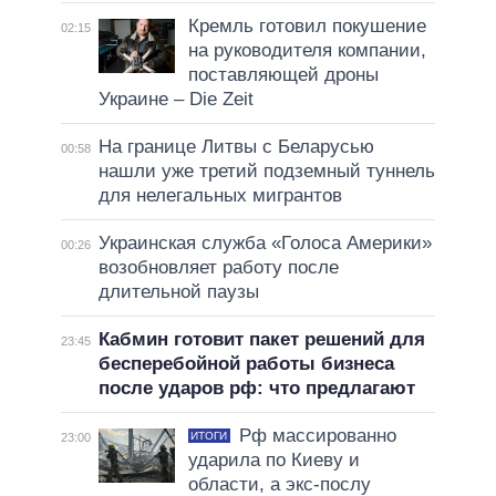
Кремль готовил покушение
02:15
на руководителя компании,
поставляющей дроны
Украине – Die Zeit
На границе Литвы с Беларусью
00:58
нашли уже третий подземный туннель
для нелегальных мигрантов
Украинская служба «Голоса Америки»
00:26
возобновляет работу после
длительной паузы
Кабмин готовит пакет решений для
23:45
бесперебойной работы бизнеса
после ударов рф: что предлагают
Рф массированно
ИТОГИ
23:00
ударила по Киеву и
области, а экс-послу