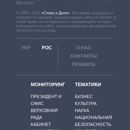
R40-05063
© 2009—2026
«Слово и Дело»
.
Все права защищены и
охраняются законом. Администрация сайта оставляет за
собой право не соглашаться с информацией, которая
публикуется на сайте, владельцами или авторами которой
являются третьи лица.
УКР
РОС
О НАС
КОНТАКТЫ
ПРАВИЛА
МОНИТОРИНГ
ТЕМАТИКИ
ПРЕЗИДЕНТ И
БИЗНЕС
ОФИС
КУЛЬТУРА
ВЕРХОВНАЯ
НАУКА
РАДА
НАЦИОНАЛЬНАЯ
КАБИНЕТ
БЕЗОПАСНОСТЬ