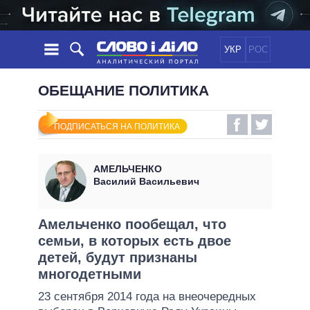
УКР
РОС
НОВОСТИ
ОБЕЩАНИЕ ПОЛИТИКА
ОБЕЩАНИЯ
ЛЕНТА
ПОЛИТИКА
ПОДПИСАТЬСЯ НА ПОЛИТИКА
СОБЫТИЯ
ЭКОНОМИКА
ПОЛИТИКИ
СТАТЬИ
ОБЩЕСТВО
АМЕЛЬЧЕНКО
ИНФОГРАФИКА
МНЕНИЯ
МИР
ВСЕ ПОЛИТИКИ
Василий Васильевич
ОБЗОРЫ
ПРЕЗИДЕНТ И ОФИС
ВИДЕО
ДАЙДЖЕСТЫ
ВЕРХОВНАЯ РАДА
Амельченко пообещал, что
ПОДДЕРЖАТЬ
семьи, в которых есть двое
КАБИНЕТ МИНИСТРОВ
детей, будут признаны
ГЛАВЫ ОБЛАДМИНИСТРАЦИЙ
СРАВНЕНИЕ ПОЛИТИКОВ
многодетными
МЭРЫ
23 сентября 2014 года на внеочередных
ВСЕ ПЕРСОНЫ