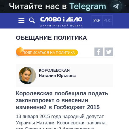
УКР
РОС
НОВОСТИ
ОБЕЩАНИЕ ПОЛИТИКА
ОБЕЩАНИЯ
ЛЕНТА
ПОЛИТИКА
ПОДПИСАТЬСЯ НА ПОЛИТИКА
СОБЫТИЯ
ЭКОНОМИКА
ПОЛИТИКИ
СТАТЬИ
ОБЩЕСТВО
КОРОЛЕВСКАЯ
ИНФОГРАФИКА
МНЕНИЯ
МИР
ВСЕ ПОЛИТИКИ
Наталия Юрьевна
ОБЗОРЫ
ПРЕЗИДЕНТ И ОФИС
ВИДЕО
ДАЙДЖЕСТЫ
ВЕРХОВНАЯ РАДА
Королевская пообещала подать
ПОДДЕРЖАТЬ
законопроект о внесении
КАБИНЕТ МИНИСТРОВ
изменений в Госбюджет 2015
ГЛАВЫ ОБЛАДМИНИСТРАЦИЙ
СРАВНЕНИЕ ПОЛИТИКОВ
13 января 2015 года народный депутат
МЭРЫ
Украины
Наталия Королевская
заявила,
ВСЕ ПЕРСОНЫ