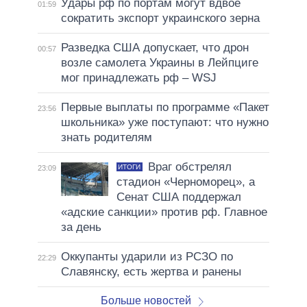
Удары рф по портам могут вдвое
01:59
сократить экспорт украинского зерна
Разведка США допускает, что дрон
00:57
возле самолета Украины в Лейпциге
мог принадлежать рф – WSJ
Первые выплаты по программе «Пакет
23:56
школьника» уже поступают: что нужно
знать родителям
Враг обстрелял
ИТОГИ
23:09
стадион «Черноморец», а
Сенат США поддержал
«адские санкции» против рф. Главное
за день
Оккупанты ударили из РСЗО по
22:29
Славянску, есть жертва и ранены
Больше новостей