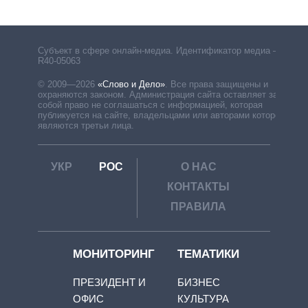
Субъект в сфере онлайн-медиа. Идентификатор медиа –
R40-05063
© 2009—2026
«Слово и Дело»
.
Все права защищены и
охраняются законом. Администрация сайта оставляет за
собой право не соглашаться с информацией, которая
публикуется на сайте, владельцами или авторами которой
являются третьи лица.
УКР
РОС
О НАС
КОНТАКТЫ
ПРАВИЛА
МОНИТОРИНГ
ТЕМАТИКИ
ПРЕЗИДЕНТ И
БИЗНЕС
ОФИС
КУЛЬТУРА