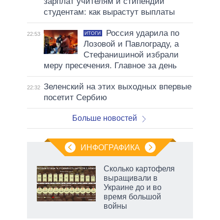
зарплат учителям и стипендий
студентам: как вырастут выплаты
Россия ударила по
ИТОГИ
22:53
Лозовой и Павлограду, а
Стефанишиной избрали
меру пресечения. Главное за день
Зеленский на этих выходных впервые
22:32
посетит Сербию
Больше новостей
ИНФОГРАФИКА
Сколько картофеля
о
выращивали в
Украине до и во
время большой
ic
войны
маги