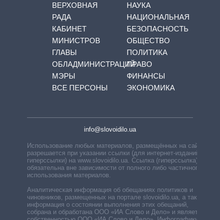
ВЕРХОВНАЯ
НАУКА
РАДА
НАЦИОНАЛЬНАЯ
КАБИНЕТ
БЕЗОПАСНОСТЬ
МИНИСТРОВ
ОБЩЕСТВО
ГЛАВЫ
ПОЛИТИКА
ОБЛАДМИНИСТРАЦИЙ
ПРАВО
МЭРЫ
ФИНАНСЫ
ВСЕ ПЕРСОНЫ
ЭКОНОМИКА
info@slovoidilo.ua
Использование любых материалов, размещённых на сайте,
разрешается при указании ссылки (для интернет-изданий —
гиперссылки) на www.slovoidilo.ua. Ссылка (гиперссылка)
обязательна вне зависимости от полного либо частичного
использования материалов.
Аналитическая информация об обещаниях политиков и
чиновников, размещенных на портале slovoidilo.ua, а также
информация о состоянии выполнения этих обещаний,
собрана и обработана ООО «ИА Слово и Дело» и является
собственностью ООО «ИА Слово и Дело». Инфографики,