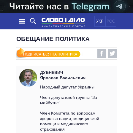
УКР
РОС
НОВОСТИ
ОБЕЩАНИЕ ПОЛИТИКА
ОБЕЩАНИЯ
ЛЕНТА
ПОЛИТИКА
ПОДПИСАТЬСЯ НА ПОЛИТИКА
СОБЫТИЯ
ЭКОНОМИКА
ПОЛИТИКИ
СТАТЬИ
ОБЩЕСТВО
ДУБНЕВИЧ
ИНФОГРАФИКА
МНЕНИЯ
МИР
ВСЕ ПОЛИТИКИ
Ярослав Васильевич
ОБЗОРЫ
ПРЕЗИДЕНТ И ОФИС
Народный депутат Украины
ВИДЕО
ДАЙДЖЕСТЫ
ВЕРХОВНАЯ РАДА
Член депутатской группы "За
ПОДДЕРЖАТЬ
майбутне"
КАБИНЕТ МИНИСТРОВ
ГЛАВЫ ОБЛАДМИНИСТРАЦИЙ
Член Комитета по вопросам
СРАВНЕНИЕ ПОЛИТИКОВ
здоровья нации, медицинской
МЭРЫ
помощи и медицинского
ВСЕ ПЕРСОНЫ
страхования