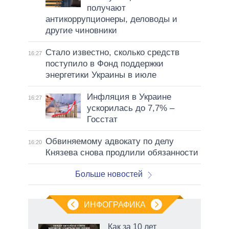
получают
антикоррупционеры, деловоды и
другие чиновники
Стало известно, сколько средств
16:27
поступило в Фонд поддержки
энергетики Украины в июле
Инфляция в Украине
16:27
ускорилась до 7,7% –
Госстат
Обвиняемому адвокату по делу
16:20
Князева снова продлили обязанности
Больше новостей
ИНФОГРАФИКА
 как
Как за 10 лет