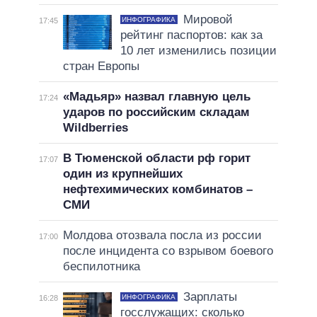
Мировой
ИНФОГРАФИКА
17:45
рейтинг паспортов: как за
10 лет изменились позиции
стран Европы
«Мадьяр» назвал главную цель
17:24
ударов по российским складам
Wildberries
В Тюменской области рф горит
17:07
один из крупнейших
нефтехимических комбинатов –
СМИ
Молдова отозвала посла из россии
17:00
после инцидента со взрывом боевого
беспилотника
Зарплаты
ИНФОГРАФИКА
16:28
госслужащих: сколько