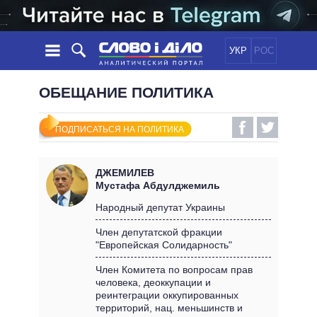
УКР
РОС
НОВОСТИ
ОБЕЩАНИЕ ПОЛИТИКА
ОБЕЩАНИЯ
ЛЕНТА
ПОЛИТИКА
ПОДПИСАТЬСЯ НА ПОЛИТИКА
СОБЫТИЯ
ЭКОНОМИКА
ПОЛИТИКИ
СТАТЬИ
ОБЩЕСТВО
ДЖЕМИЛЕВ
ИНФОГРАФИКА
МНЕНИЯ
МИР
ВСЕ ПОЛИТИКИ
Мустафа Абдулджемиль
ОБЗОРЫ
ПРЕЗИДЕНТ И ОФИС
Народный депутат Украины
ВИДЕО
ДАЙДЖЕСТЫ
ВЕРХОВНАЯ РАДА
Член депутатской фракции
ПОДДЕРЖАТЬ
"Европейская Солидарность"
КАБИНЕТ МИНИСТРОВ
ГЛАВЫ ОБЛАДМИНИСТРАЦИЙ
Член Комитета по вопросам прав
СРАВНЕНИЕ ПОЛИТИКОВ
человека, деоккупации и
МЭРЫ
реинтеграции оккупированных
ВСЕ ПЕРСОНЫ
территорий, нац. меньшинств и