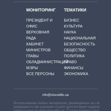
МОНИТОРИНГ
ТЕМАТИКИ
ПРЕЗИДЕНТ И
БИЗНЕС
ОФИС
КУЛЬТУРА
ВЕРХОВНАЯ
НАУКА
РАДА
НАЦИОНАЛЬНАЯ
КАБИНЕТ
БЕЗОПАСНОСТЬ
МИНИСТРОВ
ОБЩЕСТВО
ГЛАВЫ
ПОЛИТИКА
ОБЛАДМИНИСТРАЦИЙ
ПРАВО
МЭРЫ
ФИНАНСЫ
ВСЕ ПЕРСОНЫ
ЭКОНОМИКА
info@slovoidilo.ua
Использование любых материалов, размещённых на сайте,
разрешается при указании ссылки (для интернет-изданий —
гиперссылки) на www.slovoidilo.ua. Ссылка (гиперссылка)