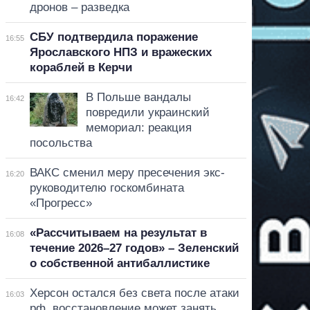
дронов – разведка
СБУ подтвердила поражение
16:55
Ярославского НПЗ и вражеских
кораблей в Керчи
В Польше вандалы
16:42
повредили украинский
мемориал: реакция
посольства
ВАКС сменил меру пресечения экс-
16:20
руководителю госкомбината
«Прогресс»
«Рассчитываем на результат в
16:08
течение 2026–27 годов» – Зеленский
о собственной антибаллистике
Херсон остался без света после атаки
16:03
рф, восстановление может занять