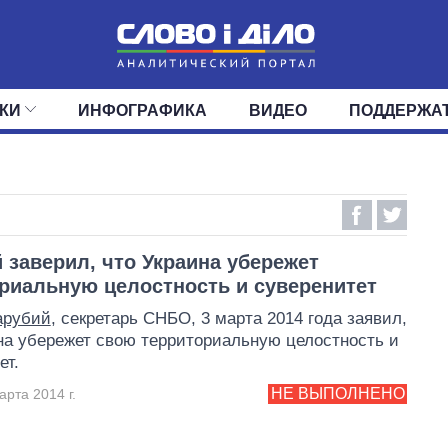
КИ
ИНФОГРАФИКА
ВИДЕО
ПОДДЕРЖА
ИС
ЛЕНТА
ВЕРХОВНАЯ РАДА
СОБЫТИЯ
СТАТЬИ
КАБИНЕТ МИНИСТРОВ
МНЕНИЯ
ОБЗОРЫ
ГЛАВЫ ОБЛАДМИНИ
ДАЙДЖЕСТЫ
ПОЛИТИКА
ДЕПУТАТЫ
ЭКОНОМИКА
КОМИТЕТЫ
ФРАКЦИИ
ОБЩЕСТВО
ОКРУГА
МИР
 заверил, что Украина убережет
риальную целостность и суверенитет
арубий
, секретарь СНБО, 3 марта 2014 года заявил,
на убережет свою территориальную целостность и
ет.
НЕ ВЫПОЛНЕНО
арта 2014 г.