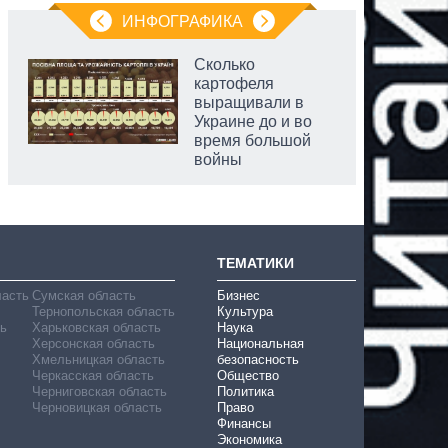
ИНФОГРАФИКА
Сколько
картофеля
выращивали в
Украине до и во
время большой
войны
ТЕМАТИКИ
ласть
Сумская область
Бизнес
Тернопольская область
Культура
ь
Харьковская область
Наука
Херсонская область
Национальная
Хмельницкая область
безопасность
Черкасская область
Общество
Черниговская область
Политика
Черновицкая область
Право
Финансы
Экономика