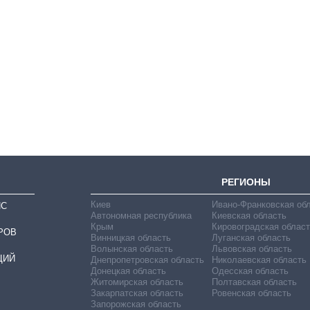
Как за 10 лет
изменилось
количество
поступающих в
бакалавриат,
магистратуру и
аспирантуру
РЕГИОНЫ
Киев
Ивано-Франковская об
ИС
Автономная республика
Киевская область
Крым
Кировоградская област
РОВ
Винницкая область
Луганская область
Волынская область
Львовская область
ЦИЙ
Днепропетровская область
Николаевская область
Донецкая область
Одесская область
Житомирская область
Полтавская область
Закарпатская область
Ровенская область
Запорожская область