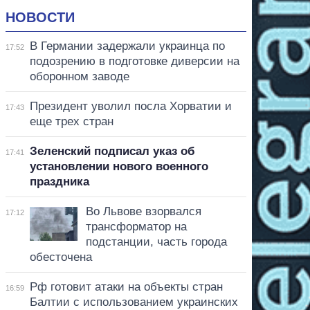
НОВОСТИ
В Германии задержали украинца по
17:52
подозрению в подготовке диверсии на
оборонном заводе
Президент уволил посла Хорватии и
17:43
еще трех стран
Зеленский подписал указ об
17:41
установлении нового военного
праздника
Во Львове взорвался
17:12
трансформатор на
подстанции, часть города
обесточена
Рф готовит атаки на объекты стран
16:59
Балтии с использованием украинских