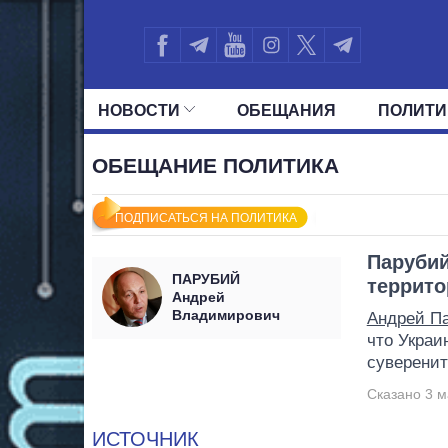
НОВОСТИ
ОБЕЩАНИЯ
ПОЛИТИ
ВСЕ ПОЛИТИКИ
ПРЕЗИДЕНТ И ОФ
ОБЕЩАНИЕ ПОЛИТИКА
ПОДПИСАТЬСЯ НА ПОЛИТИКА
Парубий
ПАРУБИЙ
террито
Андрей
Владимирович
Андрей П
что Украи
суверенит
Сказано 3 м
ИСТОЧНИК