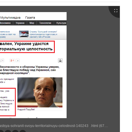
http://zn.ua/POLITICS/parubiy-plan-rf-provalen-ukraine-udastsya-sohranit-svoyu-territorialnuyu-celostnost-140243_.html (678 × 611)