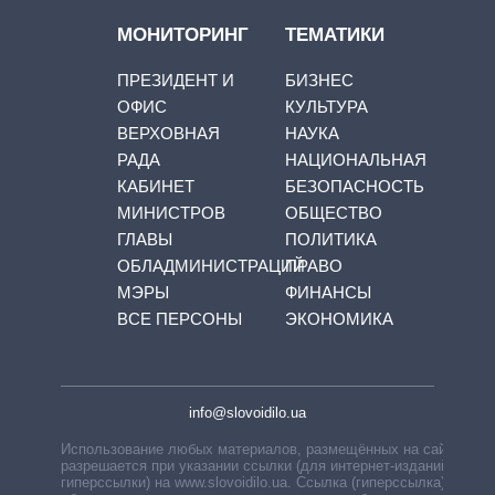
МОНИТОРИНГ
ТЕМАТИКИ
ПРЕЗИДЕНТ И
БИЗНЕС
ОФИС
КУЛЬТУРА
ВЕРХОВНАЯ
НАУКА
РАДА
НАЦИОНАЛЬНАЯ
КАБИНЕТ
БЕЗОПАСНОСТЬ
МИНИСТРОВ
ОБЩЕСТВО
ГЛАВЫ
ПОЛИТИКА
ОБЛАДМИНИСТРАЦИЙ
ПРАВО
МЭРЫ
ФИНАНСЫ
ВСЕ ПЕРСОНЫ
ЭКОНОМИКА
info@slovoidilo.ua
Использование любых материалов, размещённых на сайте,
разрешается при указании ссылки (для интернет-изданий —
гиперссылки) на www.slovoidilo.ua. Ссылка (гиперссылка)