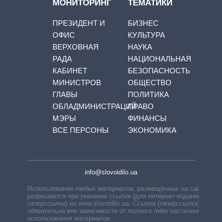
МОНИТОРИНГ
ТЕМАТИКИ
ПРЕЗИДЕНТ И
БИЗНЕС
ОФИС
КУЛЬТУРА
ВЕРХОВНАЯ
НАУКА
РАДА
НАЦИОНАЛЬНАЯ
КАБИНЕТ
БЕЗОПАСНОСТЬ
МИНИСТРОВ
ОБЩЕСТВО
ГЛАВЫ
ПОЛИТИКА
ОБЛАДМИНИСТРАЦИЙ
ПРАВО
МЭРЫ
ФИНАНСЫ
ВСЕ ПЕРСОНЫ
ЭКОНОМИКА
info@slovoidilo.ua
Использование любых материалов, размещённых на сайте,
разрешается при указании ссылки (для интернет-изданий —
гиперссылки) на www.slovoidilo.ua. Ссылка (гиперссылка)
обязательна вне зависимости от полного либо частичного
использования материалов.