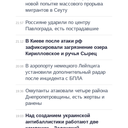
новой попытке массового прорыва
мигрантов в Сеуту
Россияне ударили по центру
21:57
Павлограда, есть пострадавшие
В Киеве после атаки рф
21:12
зафиксировали загрязнение озера
Кирилловское и ручья Сырец
В аэропорту немецкого Лейпцига
20:08
установили дополнительный радар
после инцидента с БПЛА
Оккупанты атаковали четыре района
19:36
Днепропетровщины, есть жертвы и
ранены
Над созданием украинской
19:03
антибаллистики работают две