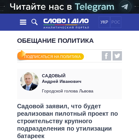
УКР
РОС
НОВОСТИ
ОБЕЩАНИЕ ПОЛИТИКА
ОБЕЩАНИЯ
ЛЕНТА
ПОЛИТИКА
ПОДПИСАТЬСЯ НА ПОЛИТИКА
СОБЫТИЯ
ЭКОНОМИКА
ПОЛИТИКИ
СТАТЬИ
ОБЩЕСТВО
САДОВЫЙ
ИНФОГРАФИКА
МНЕНИЯ
МИР
ВСЕ ПОЛИТИКИ
Андрей Иванович
ОБЗОРЫ
ПРЕЗИДЕНТ И ОФИС
Городской голова Львова
ВИДЕО
ДАЙДЖЕСТЫ
ВЕРХОВНАЯ РАДА
Садовой заявил, что будет
ПОДДЕРЖАТЬ
КАБИНЕТ МИНИСТРОВ
реализован пилотный проект по
ГЛАВЫ ОБЛАДМИНИСТРАЦИЙ
строительству крупного
СРАВНЕНИЕ ПОЛИТИКОВ
МЭРЫ
подразделения по утилизации
ВСЕ ПЕРСОНЫ
батареек