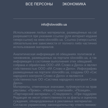
ВСЕ ПЕРСОНЫ
ЭКОНОМИКА
info@slovoidilo.ua
Использование любых материалов, размещённых на сайте,
разрешается при указании ссылки (для интернет-изданий —
гиперссылки) на www.slovoidilo.ua. Ссылка (гиперссылка)
обязательна вне зависимости от полного либо частичного
использования материалов.
Аналитическая информация об обещаниях политиков и
чиновников, размещенных на портале slovoidilo.ua, а также
информация о состоянии выполнения этих обещаний,
собрана и обработана ООО «ИА Слово и Дело» и является
собственностью ООО «ИА Слово и Дело». Инфографики,
размещенные на портале slovoidilo.ua, созданы ОО «Система
народного контроля Слово и Дело» и являются
собственностью ОО «Система народного контроля Слово и
Дело».
Материалы, отмеченные значками, публикуются на правах
рекламы: «Промо», «Новости компаний», «Позиция»,
«Партнерский материал», «Спецпроект», «При поддержке».
Редакция не несет ответственности за факты и оценочные
суждения, обнародованные в рекламных материалах.
Согласно украинскому законодательству ответственность за