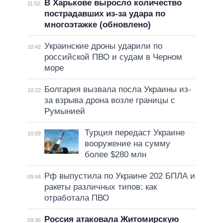
В Харькове выросло количество
11:02
пострадавших из-за удара по
многоэтажке (обновлено)
Украинские дроны ударили по
10:42
российской ПВО и судам в Черном
море
Болгария вызвала посла Украины из-
10:22
за взрыва дрона возле границы с
Румынией
Турция передаст Украине
10:09
вооружение на сумму
более $280 млн
Рф выпустила по Украине 202 БПЛА и
09:44
ракеты различных типов: как
отработала ПВО
Россия атаковала Житомирскую
09:36