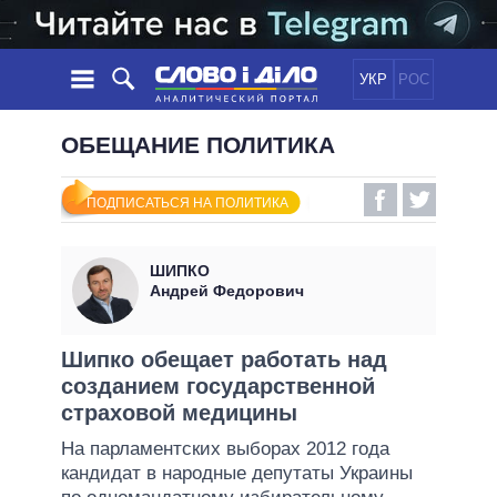
УКР
РОС
НОВОСТИ
ОБЕЩАНИЕ ПОЛИТИКА
ОБЕЩАНИЯ
ЛЕНТА
ПОЛИТИКА
ПОДПИСАТЬСЯ НА ПОЛИТИКА
СОБЫТИЯ
ЭКОНОМИКА
ПОЛИТИКИ
СТАТЬИ
ОБЩЕСТВО
ШИПКО
ИНФОГРАФИКА
МНЕНИЯ
МИР
ВСЕ ПОЛИТИКИ
Андрей Федорович
ОБЗОРЫ
ПРЕЗИДЕНТ И ОФИС
ВИДЕО
ДАЙДЖЕСТЫ
ВЕРХОВНАЯ РАДА
Шипко обещает работать над
ПОДДЕРЖАТЬ
созданием государственной
КАБИНЕТ МИНИСТРОВ
страховой медицины
ГЛАВЫ ОБЛАДМИНИСТРАЦИЙ
СРАВНЕНИЕ ПОЛИТИКОВ
На парламентских выборах 2012 года
МЭРЫ
кандидат в народные депутаты Украины
ВСЕ ПЕРСОНЫ