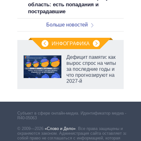
область: есть попадания и
пострадавшие
Больше новостей
ИНФОГРАФИКА
еля
Дефицит памяти: как
вырос спрос на чипы
за последние годы и
что прогнозируют на
2027-й
Субъект в сфере онлайн-медиа. Идентификатор медиа –
R40-05063
© 2009—2026
«Слово и Дело»
.
Все права защищены и
охраняются законом. Администрация сайта оставляет за
собой право не соглашаться с информацией, которая