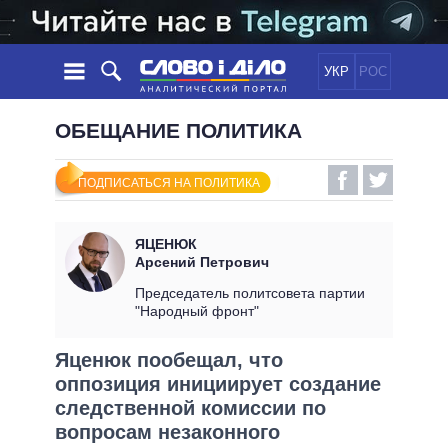
УКР
РОС
НОВОСТИ
ОБЕЩАНИЕ ПОЛИТИКА
ОБЕЩАНИЯ
ЛЕНТА
ПОЛИТИКА
ПОДПИСАТЬСЯ НА ПОЛИТИКА
СОБЫТИЯ
ЭКОНОМИКА
ПОЛИТИКИ
СТАТЬИ
ОБЩЕСТВО
ЯЦЕНЮК
ИНФОГРАФИКА
МНЕНИЯ
МИР
ВСЕ ПОЛИТИКИ
Арсений Петрович
ОБЗОРЫ
ПРЕЗИДЕНТ И ОФИС
Председатель политсовета партии
ВИДЕО
"Народный фронт"
ДАЙДЖЕСТЫ
ВЕРХОВНАЯ РАДА
ПОДДЕРЖАТЬ
КАБИНЕТ МИНИСТРОВ
Яценюк пообещал, что
ГЛАВЫ ОБЛАДМИНИСТРАЦИЙ
оппозиция инициирует создание
СРАВНЕНИЕ ПОЛИТИКОВ
МЭРЫ
следственной комиссии по
вопросам незаконного
ВСЕ ПЕРСОНЫ