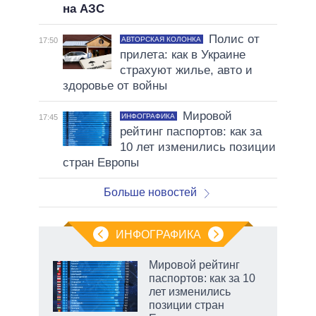
на АЗС
Полис от
АВТОРСКАЯ КОЛОНКА
17:50
прилета: как в Украине
страхуют жилье, авто и
здоровье от войны
Мировой
ИНФОГРАФИКА
17:45
рейтинг паспортов: как за
10 лет изменились позиции
стран Европы
Больше новостей
ИНФОГРАФИКА
Мировой рейтинг
паспортов: как за 10
т
лет изменились
еры,
позиции стран