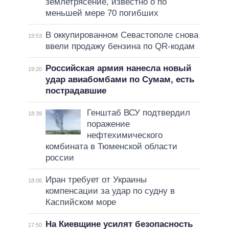
землетрясение, известно о по
меньшей мере 70 погибших
В оккупированном Севастополе снова
19:53
ввели продажу бензина по QR-кодам
Российская армия нанесла новый
19:20
удар авиабомбами по Сумам, есть
пострадавшие
Генштаб ВСУ подтвердил
18:39
поражение
нефтехимического
комбината в Тюменской области
россии
Иран требует от Украины
18:06
компенсации за удар по судну в
Каспийском море
На Киевщине усилят безопасность
17:50