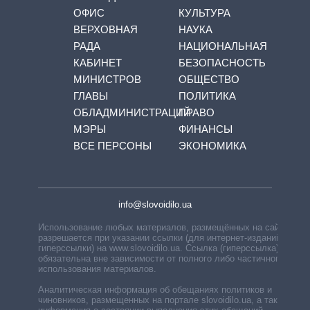
ОФИС
КУЛЬТУРА
ВЕРХОВНАЯ
НАУКА
РАДА
НАЦИОНАЛЬНАЯ
КАБИНЕТ
БЕЗОПАСНОСТЬ
МИНИСТРОВ
ОБЩЕСТВО
ГЛАВЫ
ПОЛИТИКА
ОБЛАДМИНИСТРАЦИЙ
ПРАВО
МЭРЫ
ФИНАНСЫ
ВСЕ ПЕРСОНЫ
ЭКОНОМИКА
info@slovoidilo.ua
Использование любых материалов, размещённых на сайте,
разрешается при указании ссылки (для интернет-изданий —
гиперссылки) на www.slovoidilo.ua. Ссылка (гиперссылка)
обязательна вне зависимости от полного либо частичного
использования материалов.
Аналитическая информация об обещаниях политиков и
чиновников, размещенных на портале slovoidilo.ua, а также