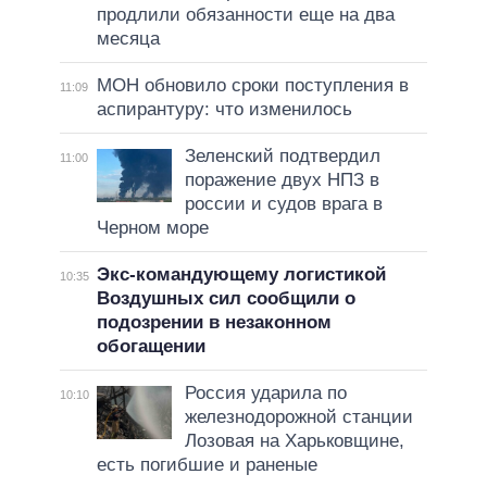
продлили обязанности еще на два
месяца
МОН обновило сроки поступления в
11:09
аспирантуру: что изменилось
Зеленский подтвердил
11:00
поражение двух НПЗ в
россии и судов врага в
Черном море
Экс-командующему логистикой
10:35
Воздушных сил сообщили о
подозрении в незаконном
обогащении
Россия ударила по
10:10
железнодорожной станции
Лозовая на Харьковщине,
есть погибшие и раненые