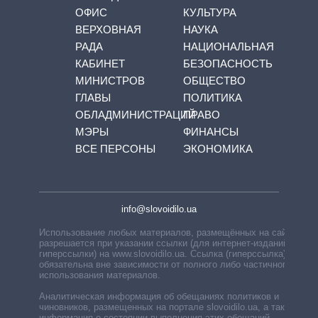
ОФИС
КУЛЬТУРА
ВЕРХОВНАЯ
НАУКА
РАДА
НАЦИОНАЛЬНАЯ
КАБИНЕТ
БЕЗОПАСНОСТЬ
МИНИСТРОВ
ОБЩЕСТВО
ГЛАВЫ
ПОЛИТИКА
ОБЛАДМИНИСТРАЦИЙ
ПРАВО
МЭРЫ
ФИНАНСЫ
ВСЕ ПЕРСОНЫ
ЭКОНОМИКА
info@slovoidilo.ua
Использование любых материалов, размещённых на сайте,
разрешается при указании ссылки (для интернет-изданий —
гиперссылки) на www.slovoidilo.ua. Ссылка (гиперссылка)
обязательна вне зависимости от полного либо частичного
использования материалов.
Аналитическая информация об обещаниях политиков и
чиновников, размещенных на портале slovoidilo.ua, а также
информация о состоянии выполнения этих обещаний,