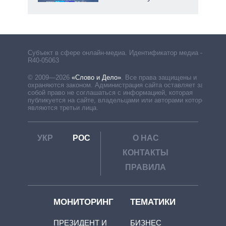
Субъект в сфере онлайн-медиа. Идентификатор медиа –
R40-05063
© 2009—2026
«Слово и Дело»
.
Все права защищены и
охраняются законом. Администрация сайта оставляет за
собой право не соглашаться с информацией, которая
публикуется на сайте, владельцами или авторами которой
являются третьи лица.
УКР
РОС
О НАС
КОНТАКТЫ
ПРАВИЛА
МОНИТОРИНГ
ТЕМАТИКИ
ПРЕЗИДЕНТ И
БИЗНЕС