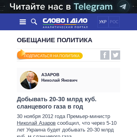
УКР
РОС
НОВОСТИ
ОБЕЩАНИЕ ПОЛИТИКА
ОБЕЩАНИЯ
ЛЕНТА
ПОЛИТИКА
ПОДПИСАТЬСЯ НА ПОЛИТИКА
СОБЫТИЯ
ЭКОНОМИКА
ПОЛИТИКИ
СТАТЬИ
ОБЩЕСТВО
АЗАРОВ
ИНФОГРАФИКА
МНЕНИЯ
МИР
ВСЕ ПОЛИТИКИ
Николай Янович
ОБЗОРЫ
ПРЕЗИДЕНТ И ОФИС
ВИДЕО
ДАЙДЖЕСТЫ
ВЕРХОВНАЯ РАДА
Добывать 20-30 млрд куб.
ПОДДЕРЖАТЬ
сланцевого газа в год
КАБИНЕТ МИНИСТРОВ
ГЛАВЫ ОБЛАДМИНИСТРАЦИЙ
30 ноября 2012 года Премьер-министр
СРАВНЕНИЕ ПОЛИТИКОВ
Николай Азаров
сообщил, что через 5-10
МЭРЫ
лет Украина будет добывать 20-30 млрд
ВСЕ ПЕРСОНЫ
куб. м сланцевого газа.