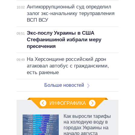
Антикоррупционный суд определил
10:02
залог экс-начальнику теруправления
ВСП ВСУ
Экс-послу Украины в США
09:51
Стефанишиной избрали меру
пресечения
На Херсонщине российский дрон
09:49
атаковал автобус с гражданскими,
есть раненые
Больше новостей
ИНФОГРАФИКА
Как выросли тарифы
на холодную воду в
в
городах Украины на
начало августа