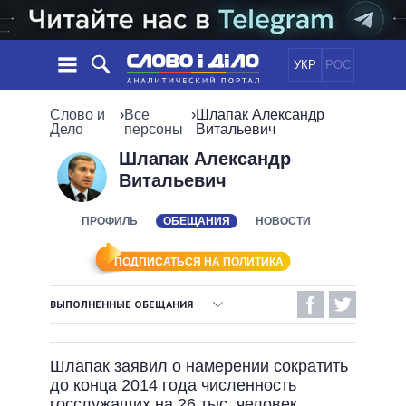
УКР
РОС
НОВОСТИ
Слово и
›
Все
›
Шлапак Александр
Дело
персоны
Витальевич
ОБЕЩАНИЯ
ЛЕНТА
ПОЛИТИКА
Шлапак Александр
Витальевич
СОБЫТИЯ
ЭКОНОМИКА
ПОЛИТИКИ
СТАТЬИ
ОБЩЕСТВО
ПРОФИЛЬ
ОБЕЩАНИЯ
НОВОСТИ
ИНФОГРАФИКА
МНЕНИЯ
МИР
ВСЕ ПОЛИТИКИ
ОБЗОРЫ
ПРЕЗИДЕНТ И ОФИС
ПОДПИСАТЬСЯ НА ПОЛИТИКА
ВИДЕО
ДАЙДЖЕСТЫ
ВЕРХОВНАЯ РАДА
ВЫПОЛНЕННЫЕ ОБЕЩАНИЯ
ПОДДЕРЖАТЬ
КАБИНЕТ МИНИСТРОВ
ВЫПОЛНЕННЫЕ ОБЕЩАНИЯ
ГЛАВЫ ОБЛАДМИНИСТРАЦИЙ
СРАВНЕНИЕ ПОЛИТИКОВ
Шлапак заявил о намерении сократить
МЭРЫ
НЕВЫПОЛНЕННЫЕ ОБЕЩАНИЯ
до конца 2014 года численность
ВСЕ ПЕРСОНЫ
ОБЕЩАНИЯ В ПРОЦЕССЕ
госслужащих на 26 тыс. человек