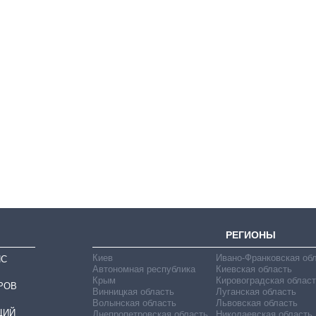
Восемь
массированных
ударов по Украине
за лето: Киев и
область стали
главной целью рф
РЕГИОНЫ
Киев
Ивано-Франковская об
ИС
Автономная республика
Киевская область
Крым
Кировоградская област
РОВ
Винницкая область
Луганская область
Волынская область
Львовская область
ЦИЙ
Днепропетровская область
Николаевская область