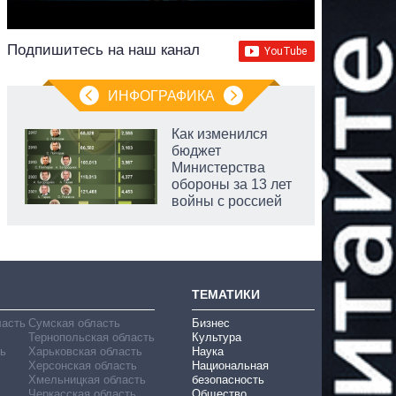
Подпишитесь на наш канал
ИНФОГРАФИКА
Как изменился
бюджет
Министерства
обороны за 13 лет
войны с россией
аспирант
ТЕМАТИКИ
ласть
Сумская область
Бизнес
Тернопольская область
Культура
ь
Харьковская область
Наука
Херсонская область
Национальная
Хмельницкая область
безопасность
Черкасская область
Общество