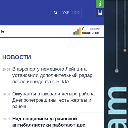
УКР
РОС
Сравнение
ТЬ
политиков
СТРАЦИЙ
МЭРЫ
ВСЕ ПЕРСОНЫ
НОВОСТИ
В аэропорту немецкого Лейпцига
20:08
установили дополнительный радар
после инцидента с БПЛА
Оккупанты атаковали четыре района
19:36
Днепропетровщины, есть жертвы и
ранены
Над созданием украинской
19:03
антибаллистики работают две