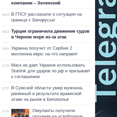
компании – Зеленский
В ГПСУ рассказали о ситуации на
18:23
границе с Беларусью
Турция ограничила движение судов
18:12
в Черном море из-за атак
Украина получит от Сербии 2
18:01
миллиона евро: на что направят
Маск не дает Украине использовать
17:34
Starlink для ударов по рф и призывает
к соглашению
В Сумской области умер мужчина,
17:27
раненный в результате вражеской
атаки на рынок в Белополье
Оккупанты получили
17:01
указание на «свободную