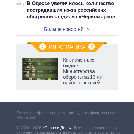
В Одессе увеличилось количество
19:17
пострадавших из-за российских
обстрелов стадиона «Черноморец»
Больше новостей
ИНФОГРАФИКА
Как изменился
бюджет
не за
Министерства
асть
обороны за 13 лет
елью
войны с россией
маги
Субъект в сфере онлайн-медиа. Идентификатор медиа –
R40-05063
© 2009—2026
«Слово и Дело»
.
Все права защищены и
охраняются законом. Администрация сайта оставляет за