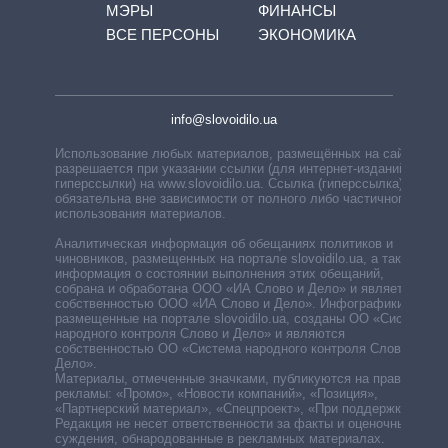
МЭРЫ
ФИНАНСЫ
ВСЕ ПЕРСОНЫ
ЭКОНОМИКА
info@slovoidilo.ua
Использование любых материалов, размещённых на сайте,
разрешается при указании ссылки (для интернет-изданий —
гиперссылки) на www.slovoidilo.ua. Ссылка (гиперссылка)
обязательна вне зависимости от полного либо частичного
использования материалов.
Аналитическая информация об обещаниях политиков и
чиновников, размещенных на портале slovoidilo.ua, а также
информация о состоянии выполнения этих обещаний,
собрана и обработана ООО «ИА Слово и Дело» и является
собственностью ООО «ИА Слово и Дело». Инфографики,
размещенные на портале slovoidilo.ua, созданы ОО «Система
народного контроля Слово и Дело» и являются
собственностью ОО «Система народного контроля Слово и
Дело».
Материалы, отмеченные значками, публикуются на правах
рекламы: «Промо», «Новости компаний», «Позиция»,
«Партнерский материал», «Спецпроект», «При поддержке».
Редакция не несет ответственности за факты и оценочные
суждения, обнародованные в рекламных материалах.