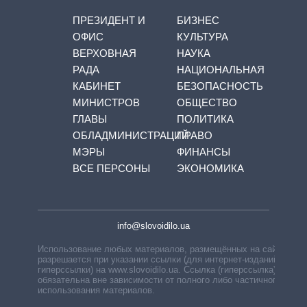
ПРЕЗИДЕНТ И
БИЗНЕС
ОФИС
КУЛЬТУРА
ВЕРХОВНАЯ
НАУКА
РАДА
НАЦИОНАЛЬНАЯ
КАБИНЕТ
БЕЗОПАСНОСТЬ
МИНИСТРОВ
ОБЩЕСТВО
ГЛАВЫ
ПОЛИТИКА
ОБЛАДМИНИСТРАЦИЙ
ПРАВО
МЭРЫ
ФИНАНСЫ
ВСЕ ПЕРСОНЫ
ЭКОНОМИКА
info@slovoidilo.ua
Использование любых материалов, размещённых на сайте,
разрешается при указании ссылки (для интернет-изданий —
гиперссылки) на www.slovoidilo.ua. Ссылка (гиперссылка)
обязательна вне зависимости от полного либо частичного
использования материалов.