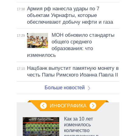
Армия рф нанесла удары по 7
17:38
объектам Укрнафты, которые
обеспечивают добычу нефти и газа
МОН обновило стандарты
17:29
общего среднего
образования: что
изменилось
Нацбанк выпустит памятную монету в
17:10
честь Папы Римского Иоанна Павла II
Больше новостей
ИНФОГРАФИКА
еля
Как за 10 лет
изменилось
количество