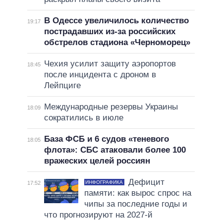
В Одессе увеличилось количество
19:17
пострадавших из-за российских
обстрелов стадиона «Черноморец»
Чехия усилит защиту аэропортов
18:45
после инцидента с дроном в
Лейпциге
Международные резервы Украины
18:09
сократились в июле
База ФСБ и 6 судов «теневого
18:05
флота»: СБС атаковали более 100
вражеских целей россиян
Дефицит
ИНФОГРАФИКА
17:52
памяти: как вырос спрос на
чипы за последние годы и
что прогнозируют на 2027-й