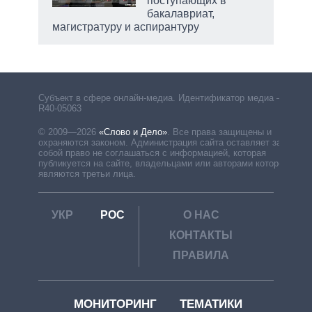
поступающих в
бакалавриат,
магистратуру и аспирантуру
Субъект в сфере онлайн-медиа. Идентификатор медиа –
R40-05063
© 2009—2026
«Слово и Дело»
.
Все права защищены и
охраняются законом. Администрация сайта оставляет за
собой право не соглашаться с информацией, которая
публикуется на сайте, владельцами или авторами которой
являются третьи лица.
УКР
РОС
О НАС
КОНТАКТЫ
ПРАВИЛА
МОНИТОРИНГ
ТЕМАТИКИ