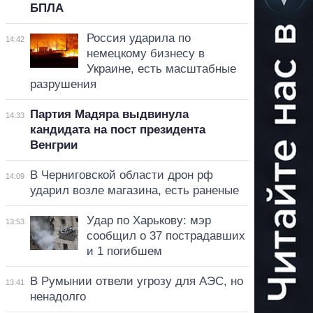
БПЛА
Россия ударила по
14:42
немецкому бизнесу в
Украине, есть масштабные
разрушения
Партия Мадяра выдвинула
14:33
кандидата на пост президента
Венгрии
В Черниговской области дрон рф
14:09
ударил возле магазина, есть раненые
Удар по Харькову: мэр
13:53
сообщил о 37 пострадавших
и 1 погибшем
В Румынии отвели угрозу для АЭС, но
13:41
ненадолго