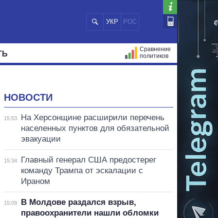
УКР
РОС
Сравнение
ТЬ
политиков
СТРАЦИЙ
МЭРЫ
ВСЕ ПЕРСОНЫ
НОВОСТИ
На Херсонщине расширили перечень
15:53
населенных пунктов для обязательной
эвакуации
Главный генерал США предостерег
15:34
команду Трампа от эскалации с
Ираном
В Молдове раздался взрыв,
15:09
правоохранители нашли обломки