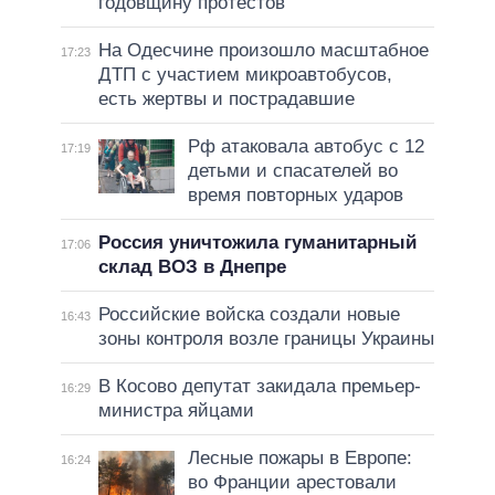
годовщину протестов
На Одесчине произошло масштабное
17:23
ДТП с участием микроавтобусов,
есть жертвы и пострадавшие
Рф атаковала автобус с 12
17:19
детьми и спасателей во
время повторных ударов
Россия уничтожила гуманитарный
17:06
склад ВОЗ в Днепре
Российские войска создали новые
16:43
зоны контроля возле границы Украины
В Косово депутат закидала премьер-
16:29
министра яйцами
Лесные пожары в Европе:
16:24
во Франции арестовали