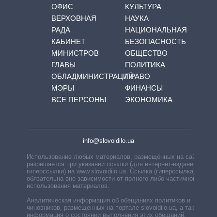
ОФИС
КУЛЬТУРА
ВЕРХОВНАЯ
НАУКА
РАДА
НАЦИОНАЛЬНАЯ
КАБИНЕТ
БЕЗОПАСНОСТЬ
МИНИСТРОВ
ОБЩЕСТВО
ГЛАВЫ
ПОЛИТИКА
ОБЛАДМИНИСТРАЦИЙ
ПРАВО
МЭРЫ
ФИНАНСЫ
ВСЕ ПЕРСОНЫ
ЭКОНОМИКА
info@slovoidilo.ua
Использование любых материалов, размещённых на сайте,
разрешается при указании ссылки (для интернет-изданий —
гиперссылки) на www.slovoidilo.ua. Ссылка (гиперссылка)
обязательна вне зависимости от полного либо частичного
использования материалов.
Аналитическая информация об обещаниях политиков и
чиновников, размещенных на портале slovoidilo.ua, а также
информация о состоянии выполнения этих обещаний,