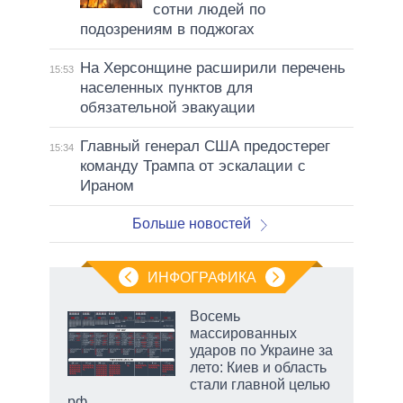
сотни людей по
подозрениям в поджогах
На Херсонщине расширили перечень
15:53
населенных пунктов для
обязательной эвакуации
Главный генерал США предостерег
15:34
команду Трампа от эскалации с
Ираном
Больше новостей
ИНФОГРАФИКА
Восемь
массированных
ударов по Украине за
ет
лето: Киев и область
стали главной целью
рф