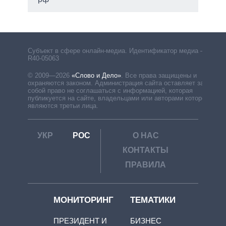
Субъект в сфере онлайн-медиа. Идентификатор медиа –
R40-05063
© 2009—2026
«Слово и Дело»
.
Все права защищены и
охраняются законом. Администрация сайта оставляет за
собой право не соглашаться с информацией, которая
публикуется на сайте, владельцами или авторами которой
являются третьи лица.
УКР
РОС
О НАС
КОНТАКТЫ
ПРАВИЛА
МОНИТОРИНГ
ТЕМАТИКИ
ПРЕЗИДЕНТ И
БИЗНЕС