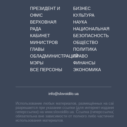
ПРЕЗИДЕНТ И
БИЗНЕС
ОФИС
КУЛЬТУРА
ВЕРХОВНАЯ
НАУКА
РАДА
НАЦИОНАЛЬНАЯ
КАБИНЕТ
БЕЗОПАСНОСТЬ
МИНИСТРОВ
ОБЩЕСТВО
ГЛАВЫ
ПОЛИТИКА
ОБЛАДМИНИСТРАЦИЙ
ПРАВО
МЭРЫ
ФИНАНСЫ
ВСЕ ПЕРСОНЫ
ЭКОНОМИКА
info@slovoidilo.ua
Использование любых материалов, размещённых на сайте,
разрешается при указании ссылки (для интернет-изданий —
гиперссылки) на www.slovoidilo.ua. Ссылка (гиперссылка)
обязательна вне зависимости от полного либо частичного
использования материалов.