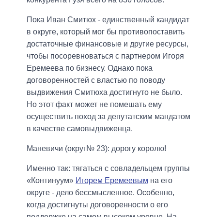
Пока Иван Смитюх - единственный кандидат
в округе, который мог бы противопоставить
достаточные финансовые и другие ресурсы,
чтобы посоревноваться с партнером Игоря
Еремеева по бизнесу. Однако пока
договоренностей с властью по поводу
выдвижения Смитюха достигнуто не было.
Но этот факт может не помешать ему
осуществить поход за депутатским мандатом
в качестве самовыдвиженца.
Маневичи
(
округ№
23):
дорогу
королю
!
Именно так: тягаться с совладельцем группы
«Континуум»
Игорем Еремеевым
на его
округе - дело бессмысленное. Особенно,
когда достигнуты договоренности о его
поддержке на самом высоком уровне. На