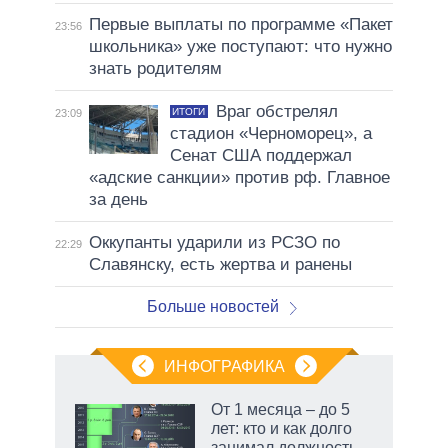
Первые выплаты по программе «Пакет
23:56
школьника» уже поступают: что нужно
знать родителям
Враг обстрелял
ИТОГИ
23:09
стадион «Черноморец», а
Сенат США поддержал
«адские санкции» против рф. Главное
за день
Оккупанты ударили из РСЗО по
22:29
Славянску, есть жертва и ранены
Больше новостей
ИНФОГРАФИКА
еля
От 1 месяца – до 5
лет: кто и как долго
занимал должность