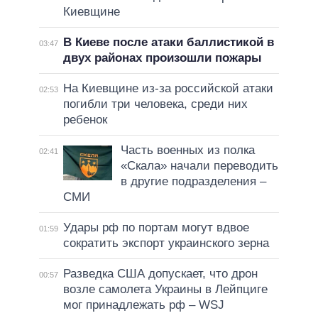
Киевщине
В Киеве после атаки баллистикой в
03:47
двух районах произошли пожары
На Киевщине из-за российской атаки
02:53
погибли три человека, среди них
ребенок
Часть военных из полка
02:41
«Скала» начали переводить
в другие подразделения –
СМИ
Удары рф по портам могут вдвое
01:59
сократить экспорт украинского зерна
Разведка США допускает, что дрон
00:57
возле самолета Украины в Лейпциге
мог принадлежать рф – WSJ