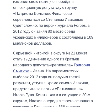
изменил свою позицию, перейдя в
оппозиционную депутатскую группу
«Патриоты Волыни». Финансово
соревноваться со Степаном Ивахивым
будет сложно: по версии журнала Forbes, в
2012 году он занял 80 место среди
украинских миллионеров с состоянием в 109
миллионов долларов.
Серьезной интригой в округе № 21 может
стать выдвижение одного из братьев
народного депутата-«регионала»
Григория
Смитюха
- Ивана. На парламентских
выборах 2012 года он получил третий
результат, уступив, кроме самого Ивахива,
представителю партии «Батькивщина»
Игорю Гузю. Кстати, как и в ситуации с 20-м
округом, Ивахив опередил своего основного
конкурента Гузя всего на 836 голосов.