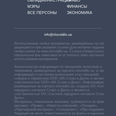
ОБЛАДМИНИСТРАЦИЙ
ПРАВО
МЭРЫ
ФИНАНСЫ
ВСЕ ПЕРСОНЫ
ЭКОНОМИКА
info@slovoidilo.ua
Использование любых материалов, размещённых на сайте,
разрешается при указании ссылки (для интернет-изданий —
гиперссылки) на www.slovoidilo.ua. Ссылка (гиперссылка)
обязательна вне зависимости от полного либо частичного
использования материалов.
Аналитическая информация об обещаниях политиков и
чиновников, размещенных на портале slovoidilo.ua, а также
информация о состоянии выполнения этих обещаний,
собрана и обработана ООО «ИА Слово и Дело» и является
собственностью ООО «ИА Слово и Дело». Инфографики,
размещенные на портале slovoidilo.ua, созданы ОО «Система
народного контроля Слово и Дело» и являются
собственностью ОО «Система народного контроля Слово и
Дело».
Материалы, отмеченные значками, публикуются на правах
рекламы: «Промо», «Новости компаний», «Позиция»,
«Партнерский материал», «Спецпроект», «При поддержке».
Редакция не несет ответственности за факты и оценочные