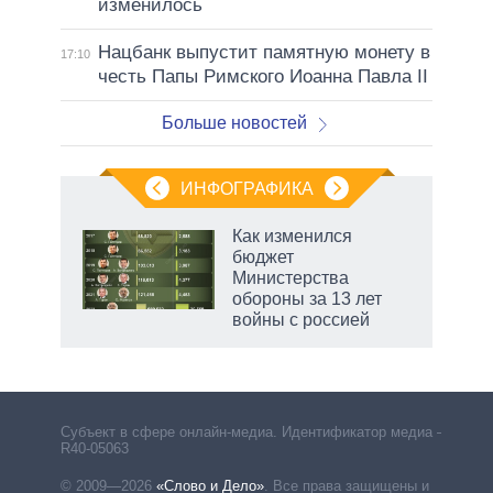
изменилось
Нацбанк выпустит памятную монету в
17:10
честь Папы Римского Иоанна Павла II
Больше новостей
ИНФОГРАФИКА
еля
Как изменился
бюджет
Министерства
обороны за 13 лет
войны с россией
Субъект в сфере онлайн-медиа. Идентификатор медиа –
R40-05063
© 2009—2026
«Слово и Дело»
.
Все права защищены и