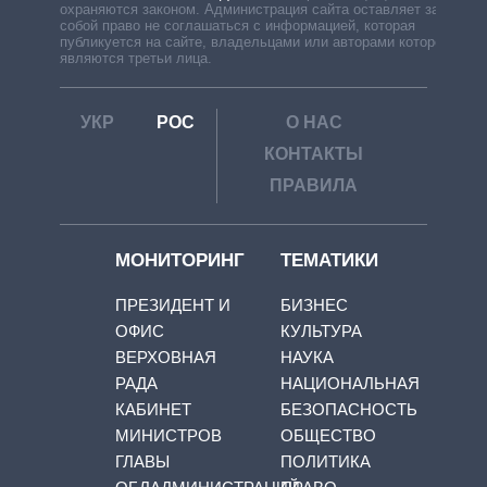
охраняются законом. Администрация сайта оставляет за
собой право не соглашаться с информацией, которая
публикуется на сайте, владельцами или авторами которой
являются третьи лица.
УКР
РОС
О НАС
КОНТАКТЫ
ПРАВИЛА
МОНИТОРИНГ
ТЕМАТИКИ
ПРЕЗИДЕНТ И
БИЗНЕС
ОФИС
КУЛЬТУРА
ВЕРХОВНАЯ
НАУКА
РАДА
НАЦИОНАЛЬНАЯ
КАБИНЕТ
БЕЗОПАСНОСТЬ
МИНИСТРОВ
ОБЩЕСТВО
ГЛАВЫ
ПОЛИТИКА