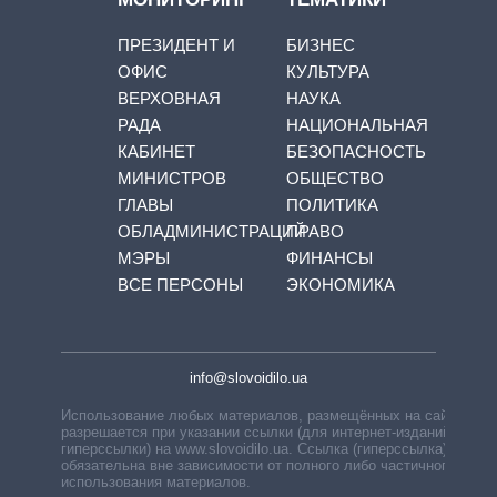
ПРЕЗИДЕНТ И
БИЗНЕС
ОФИС
КУЛЬТУРА
ВЕРХОВНАЯ
НАУКА
РАДА
НАЦИОНАЛЬНАЯ
КАБИНЕТ
БЕЗОПАСНОСТЬ
МИНИСТРОВ
ОБЩЕСТВО
ГЛАВЫ
ПОЛИТИКА
ОБЛАДМИНИСТРАЦИЙ
ПРАВО
МЭРЫ
ФИНАНСЫ
ВСЕ ПЕРСОНЫ
ЭКОНОМИКА
info@slovoidilo.ua
Использование любых материалов, размещённых на сайте,
разрешается при указании ссылки (для интернет-изданий —
гиперссылки) на www.slovoidilo.ua. Ссылка (гиперссылка)
обязательна вне зависимости от полного либо частичного
использования материалов.