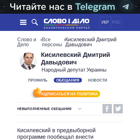
УКР
РОС
НОВОСТИ
Слово и
›
Все
›
Кисилевский Дмитрий
Дело
персоны
Давыдович
ОБЕЩАНИЯ
ЛЕНТА
ПОЛИТИКА
Кисилевский Дмитрий
Давыдович
СОБЫТИЯ
ЭКОНОМИКА
ПОЛИТИКИ
Народный депутат Украины
СТАТЬИ
ОБЩЕСТВО
ИНФОГРАФИКА
ПРОФИЛЬ
ОБЕЩАНИЯ
НОВОСТИ
МНЕНИЯ
МИР
ВСЕ ПОЛИТИКИ
ОБЗОРЫ
ПРЕЗИДЕНТ И ОФИС
ВИДЕО
ПОДПИСАТЬСЯ НА ПОЛИТИКА
ДАЙДЖЕСТЫ
ВЕРХОВНАЯ РАДА
ПОДДЕРЖАТЬ
КАБИНЕТ МИНИСТРОВ
НЕВЫПОЛНЕННЫЕ ОБЕЩАНИЯ
ГЛАВЫ ОБЛАДМИНИСТРАЦИЙ
ВЫПОЛНЕННЫЕ ОБЕЩАНИЯ
СРАВНЕНИЕ ПОЛИТИКОВ
МЭРЫ
Кисилевский в предвыборной
НЕВЫПОЛНЕННЫЕ ОБЕЩАНИЯ
ВСЕ ПЕРСОНЫ
программе пообещал внести