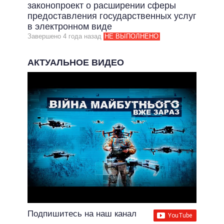
ОБЕЩАНИЯ В ПРОЦЕССЕ
законопроект о расширении сферы
предоставления государственных услуг
ВСЕ ОБЕЩАНИЯ
в электронном виде
Завершено 4 года назад
НЕ ВЫПОЛНЕНО
АРХИВНЫЕ ОБЕЩАНИЯ
АКТУАЛЬНОЕ ВИДЕО
Подпишитесь на наш канал