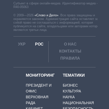
Субъект в сфере онлайн-медиа. Идентификатор медиа –
R40-05063
© 2009—2026
«Слово и Дело»
.
Все права защищены и
охраняются законом. Администрация сайта оставляет за
собой право не соглашаться с информацией, которая
публикуется на сайте, владельцами или авторами которой
являются третьи лица.
УКР
РОС
О НАС
КОНТАКТЫ
ПРАВИЛА
МОНИТОРИНГ
ТЕМАТИКИ
ПРЕЗИДЕНТ И
БИЗНЕС
ОФИС
КУЛЬТУРА
ВЕРХОВНАЯ
НАУКА
РАДА
НАЦИОНАЛЬНАЯ
КАБИНЕТ
БЕЗОПАСНОСТЬ