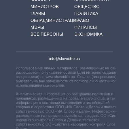
МИНИСТРОВ
ОБЩЕСТВО
ГЛАВЫ
ПОЛИТИКА
ОБЛАДМИНИСТРАЦИЙ
ПРАВО
МЭРЫ
ФИНАНСЫ
ВСЕ ПЕРСОНЫ
ЭКОНОМИКА
info@slovoidilo.ua
Использование любых материалов, размещённых на сайте,
разрешается при указании ссылки (для интернет-изданий —
гиперссылки) на www.slovoidilo.ua. Ссылка (гиперссылка)
обязательна вне зависимости от полного либо частичного
использования материалов.
Аналитическая информация об обещаниях политиков и
чиновников, размещенных на портале slovoidilo.ua, а также
информация о состоянии выполнения этих обещаний,
собрана и обработана ООО «ИА Слово и Дело» и является
собственностью ООО «ИА Слово и Дело». Инфографики,
размещенные на портале slovoidilo.ua, созданы ОО «Система
народного контроля Слово и Дело» и являются
собственностью ОО «Система народного контроля Слово и
Дело».