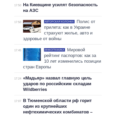
На Киевщине усилят безопасность
17:50
на АЗС
Полис от
АВТОРСКАЯ КОЛОНКА
17:50
прилета: как в Украине
страхуют жилье, авто и
здоровье от войны
Мировой
ИНФОГРАФИКА
17:45
рейтинг паспортов: как за
10 лет изменились позиции
стран Европы
«Мадьяр» назвал главную цель
17:24
ударов по российским складам
Wildberries
В Тюменской области рф горит
17:07
один из крупнейших
нефтехимических комбинатов –