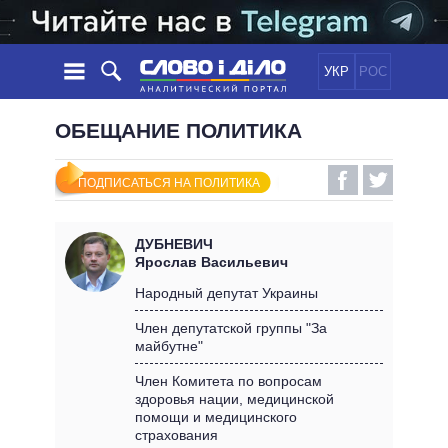
УКР
РОС
НОВОСТИ
ОБЕЩАНИЕ ПОЛИТИКА
ОБЕЩАНИЯ
ЛЕНТА
ПОЛИТИКА
ПОДПИСАТЬСЯ НА ПОЛИТИКА
СОБЫТИЯ
ЭКОНОМИКА
ПОЛИТИКИ
СТАТЬИ
ОБЩЕСТВО
ДУБНЕВИЧ
ИНФОГРАФИКА
МНЕНИЯ
МИР
ВСЕ ПОЛИТИКИ
Ярослав Васильевич
ОБЗОРЫ
ПРЕЗИДЕНТ И ОФИС
Народный депутат Украины
ВИДЕО
ДАЙДЖЕСТЫ
ВЕРХОВНАЯ РАДА
Член депутатской группы "За
ПОДДЕРЖАТЬ
майбутне"
КАБИНЕТ МИНИСТРОВ
ГЛАВЫ ОБЛАДМИНИСТРАЦИЙ
Член Комитета по вопросам
СРАВНЕНИЕ ПОЛИТИКОВ
здоровья нации, медицинской
МЭРЫ
помощи и медицинского
ВСЕ ПЕРСОНЫ
страхования