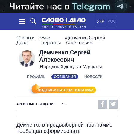
УКР
РОС
НОВОСТИ
Слово и
›
Все
›
Демченко Сергей
Дело
персоны
Алексеевич
ОБЕЩАНИЯ
ЛЕНТА
ПОЛИТИКА
Демченко Сергей
Алексеевич
СОБЫТИЯ
ЭКОНОМИКА
ПОЛИТИКИ
Народный депутат Украины
СТАТЬИ
ОБЩЕСТВО
ИНФОГРАФИКА
ПРОФИЛЬ
ОБЕЩАНИЯ
НОВОСТИ
МНЕНИЯ
МИР
ВСЕ ПОЛИТИКИ
ОБЗОРЫ
ПРЕЗИДЕНТ И ОФИС
ВИДЕО
ПОДПИСАТЬСЯ НА ПОЛИТИКА
ДАЙДЖЕСТЫ
ВЕРХОВНАЯ РАДА
ПОДДЕРЖАТЬ
КАБИНЕТ МИНИСТРОВ
АРХИВНЫЕ ОБЕЩАНИЯ
ГЛАВЫ ОБЛАДМИНИСТРАЦИЙ
ВЫПОЛНЕННЫЕ ОБЕЩАНИЯ
СРАВНЕНИЕ ПОЛИТИКОВ
МЭРЫ
Демченко в предвыборной программе
НЕВЫПОЛНЕННЫЕ ОБЕЩАНИЯ
ВСЕ ПЕРСОНЫ
пообещал сформировать