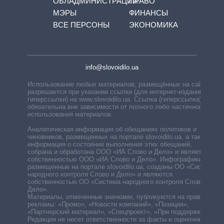
ОБЛАДМИНИСТРАЦИЙ
ПРАВО
МЭРЫ
ФИНАНСЫ
ВСЕ ПЕРСОНЫ
ЭКОНОМИКА
info@slovoidilo.ua
Использование любых материалов, размещённых на сайте,
разрешается при указании ссылки (для интернет-изданий —
гиперссылки) на www.slovoidilo.ua. Ссылка (гиперссылка)
обязательна вне зависимости от полного либо частичного
использования материалов.
Аналитическая информация об обещаниях политиков и
чиновников, размещенных на портале slovoidilo.ua, а также
информация о состоянии выполнения этих обещаний,
собрана и обработана ООО «ИА Слово и Дело» и является
собственностью ООО «ИА Слово и Дело». Инфографики,
размещенные на портале slovoidilo.ua, созданы ОО «Система
народного контроля Слово и Дело» и являются
собственностью ОО «Система народного контроля Слово и
Дело».
Материалы, отмеченные значками, публикуются на правах
рекламы: «Промо», «Новости компаний», «Позиция»,
«Партнерский материал», «Спецпроект», «При поддержке».
Редакция не несет ответственности за факты и оценочные