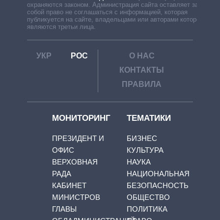
охраняются законом. Администрация сайта оставляет за
собой право не соглашаться с информацией, которая
публикуется на сайте, владельцами или авторами которой
являются третьи лица.
УКР
РОС
О НАС
КОНТАКТЫ
ПРАВИЛА
МОНИТОРИНГ
ТЕМАТИКИ
ПРЕЗИДЕНТ И
БИЗНЕС
ОФИС
КУЛЬТУРА
ВЕРХОВНАЯ
НАУКА
РАДА
НАЦИОНАЛЬНАЯ
КАБИНЕТ
БЕЗОПАСНОСТЬ
МИНИСТРОВ
ОБЩЕСТВО
ГЛАВЫ
ПОЛИТИКА