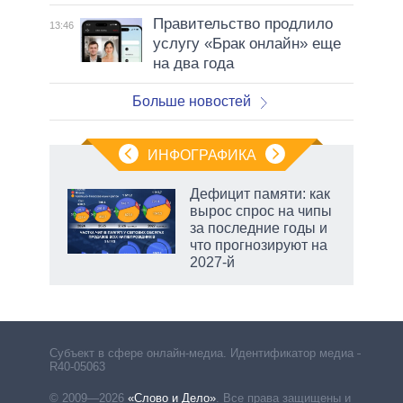
Правительство продлило
13:46
услугу «Брак онлайн» еще
на два года
Больше новостей
ИНФОГРАФИКА
Дефицит памяти: как
вырос спрос на чипы
за последние годы и
ет
что прогнозируют на
2027-й
маги
Субъект в сфере онлайн-медиа. Идентификатор медиа –
R40-05063
© 2009—2026
«Слово и Дело»
.
Все права защищены и