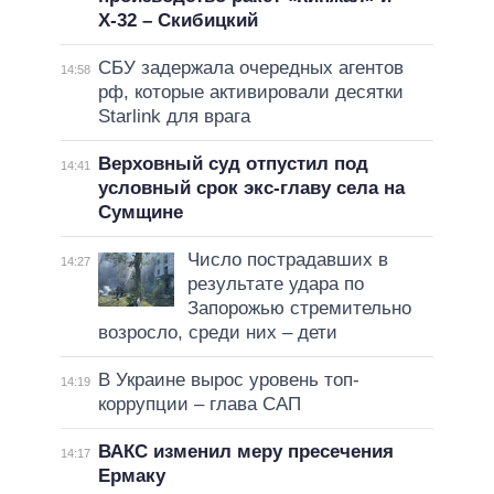
Х-32 – Скибицкий
СБУ задержала очередных агентов
14:58
рф, которые активировали десятки
Starlink для врага
Верховный суд отпустил под
14:41
условный срок экс-главу села на
Сумщине
Число пострадавших в
14:27
результате удара по
Запорожью стремительно
возросло, среди них – дети
В Украине вырос уровень топ-
14:19
коррупции – глава САП
ВАКС изменил меру пресечения
14:17
Ермаку