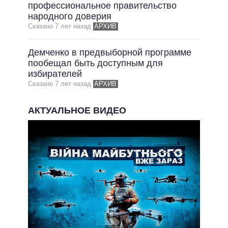
ОБЕЩАНИЯ В ПРОЦЕССЕ
профессиональное правительство
народного доверия
ВСЕ ОБЕЩАНИЯ
Сказано 7 лет назад
АРХИВ
АРХИВНЫЕ ОБЕЩАНИЯ
Демченко в предвыборной программе
пообещал быть доступным для
избирателей
Сказано 7 лет назад
АРХИВ
АКТУАЛЬНОЕ ВИДЕО