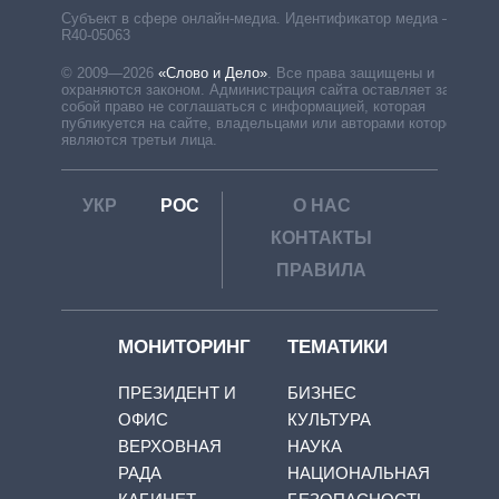
Субъект в сфере онлайн-медиа. Идентификатор медиа –
R40-05063
© 2009—2026
«Слово и Дело»
.
Все права защищены и
охраняются законом. Администрация сайта оставляет за
собой право не соглашаться с информацией, которая
публикуется на сайте, владельцами или авторами которой
являются третьи лица.
УКР
РОС
О НАС
КОНТАКТЫ
ПРАВИЛА
МОНИТОРИНГ
ТЕМАТИКИ
ПРЕЗИДЕНТ И
БИЗНЕС
ОФИС
КУЛЬТУРА
ВЕРХОВНАЯ
НАУКА
РАДА
НАЦИОНАЛЬНАЯ