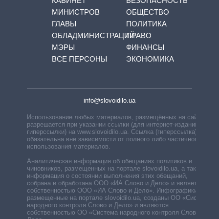
КАБИНЕТ
БЕЗОПАСНОСТЬ
МИНИСТРОВ
ОБЩЕСТВО
ГЛАВЫ
ПОЛИТИКА
ОБЛАДМИНИСТРАЦИЙ
ПРАВО
МЭРЫ
ФИНАНСЫ
ВСЕ ПЕРСОНЫ
ЭКОНОМИКА
info@slovoidilo.ua
Использование любых материалов, размещённых на сайте,
разрешается при указании ссылки (для интернет-изданий —
гиперссылки) на www.slovoidilo.ua. Ссылка (гиперссылка)
обязательна вне зависимости от полного либо частичного
использования материалов.
Аналитическая информация об обещаниях политиков и
чиновников, размещенных на портале slovoidilo.ua, а также
информация о состоянии выполнения этих обещаний,
собрана и обработана ООО «ИА Слово и Дело» и является
собственностью ООО «ИА Слово и Дело». Инфографики,
размещенные на портале slovoidilo.ua, созданы ОО «Система
народного контроля Слово и Дело» и являются
собственностью ОО «Система народного контроля Слово и