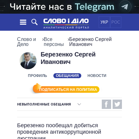
УКР
РОС
НОВОСТИ
Слово и
›
Все
›
Березенко Сергей
Дело
персоны
Иванович
ОБЕЩАНИЯ
ЛЕНТА
ПОЛИТИКА
Березенко Сергей
Иванович
СОБЫТИЯ
ЭКОНОМИКА
ПОЛИТИКИ
СТАТЬИ
ОБЩЕСТВО
ПРОФИЛЬ
ОБЕЩАНИЯ
НОВОСТИ
ИНФОГРАФИКА
МНЕНИЯ
МИР
ВСЕ ПОЛИТИКИ
ОБЗОРЫ
ПРЕЗИДЕНТ И ОФИС
ПОДПИСАТЬСЯ НА ПОЛИТИКА
ВИДЕО
ДАЙДЖЕСТЫ
ВЕРХОВНАЯ РАДА
НЕВЫПОЛНЕННЫЕ ОБЕЩАНИЯ
ПОДДЕРЖАТЬ
КАБИНЕТ МИНИСТРОВ
ВЫПОЛНЕННЫЕ ОБЕЩАНИЯ
ГЛАВЫ ОБЛАДМИНИСТРАЦИЙ
СРАВНЕНИЕ ПОЛИТИКОВ
Березенко пообещал добиться
МЭРЫ
НЕВЫПОЛНЕННЫЕ ОБЕЩАНИЯ
проведения антикоррупционной
ВСЕ ПЕРСОНЫ
ОБЕЩАНИЯ В ПРОЦЕССЕ
люстрации