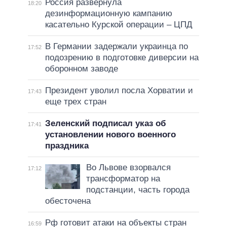
Россия развернула
18:20
дезинформационную кампанию
касательно Курской операции – ЦПД
В Германии задержали украинца по
17:52
подозрению в подготовке диверсии на
оборонном заводе
Президент уволил посла Хорватии и
17:43
еще трех стран
Зеленский подписал указ об
17:41
установлении нового военного
праздника
Во Львове взорвался
17:12
трансформатор на
подстанции, часть города
обесточена
Рф готовит атаки на объекты стран
16:59